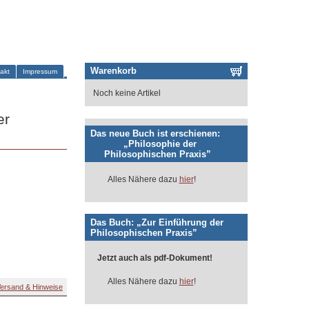
Warenkorb
akt
Impressum
Noch keine Artikel
er
Das neue Buch ist erschienen:
„Philosophie der
Philosophischen Praxis”
Alles Nähere dazu
hier
!
Das Buch: „Zur Einführung der
Philosophischen Praxis”
Jetzt auch als pdf-Dokument!
Alles Nähere dazu
hier
!
ersand & Hinweise