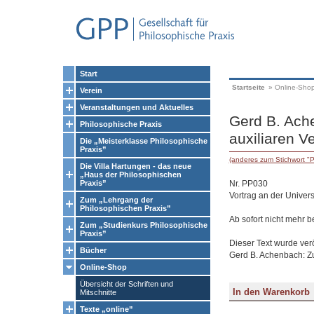
Start
Startseite
»
Online-Sho
Verein
Veranstaltungen und Aktuelles
Gerd B. Ache
Philosophische Praxis
auxiliaren Ve
Die „Meisterklasse Philosophische
Praxis”
(anderes zum Stichwort "P
Die Villa Hartungen - das neue
„Haus der Philosophischen
Nr. PP030
Praxis”
Vortrag an der Univers
Zum „Lehrgang der
Philosophischen Praxis”
Ab sofort nicht mehr be
Zum „Studienkurs Philosophische
Praxis”
Dieser Text wurde veröf
Bücher
Gerd B. Achenbach: Zu
Online-Shop
Übersicht der Schriften und
Mitschnitte
Texte „online”