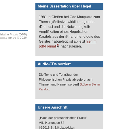
Meine Dissertation über Hegel
1981 in Gießen bei Odo Marquard zum
Thema „›Selbstverwirklichung‹ oder
›Die Lust und die Notwendigkeit‹.
Amplifikation eines Hegelschen
phische Praxis (GPP)
Kapitels aus der ›Phänomenologie des
www.g-pp.de © 2026
Geistes‹” abgelegt, ist ab jetzt
hier im
pdf-Format
nachzulesen.
Audio-CDs sortiert
Die Texte und Tonträger der
Philosophischen Praxis ab sofort nach
Themen und Namen sortiert!
Stöbern Sie im
.
Katalog
Unsere Anschrift
„Haus der philosophischen Praxis”
Villa Hartungen 64
I-39016 St. Nikolaus/Ulten