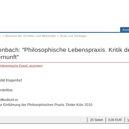
Kont
p
»
Übersicht der Schriften und Mitschnitte
»
Texte und Tonträger
nbach: "Philosophische Lebenspraxis. Kritik d
rnunft"
hilosophische Praxis" anzeigen)
ität Klagenfurt
stellbar.
fentlicht in:
r Einführung der Philosophischen Praxis. Dinter Köln 2010
20 Seiten
0,00 EUR
V