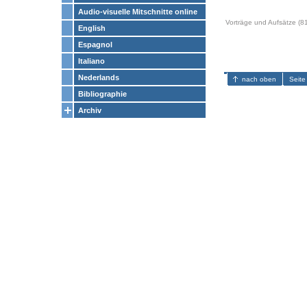
Audio-visuelle Mitschnitte online
Vorträge und Aufsätze (8
English
Espagnol
Italiano
Nederlands
nach oben
Seite
Bibliographie
Archiv