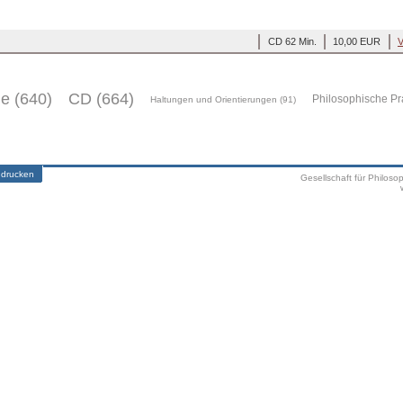
CD 62 Min.
10,00 EUR
V
ge (640)
CD (664)
Philosophische Pr
Haltungen und Orientierungen (91)
 drucken
Gesellschaft für Philoso