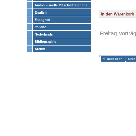
Audio-visuelle Mitschnitte online
English
Espagnol
Italiano
Freitag-Vorträ
Nederlands
Bibliographie
Archiv
nach oben
Seite