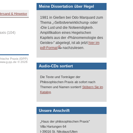
Meine Dissertation über Hegel
ersand & Hinweise
1981 in Gießen bei Odo Marquard zum
Thema „›Selbstverwirklichung‹ oder
›Die Lust und die Notwendigkeit‹.
Amplifikation eines Hegelschen
axis (104)
Kapitels aus der ›Phänomenologie des
Geistes‹” abgelegt, ist ab jetzt
hier im
pdf-Format
nachzulesen.
phische Praxis (GPP)
www.g-pp.de © 2026
Audio-CDs sortiert
Die Texte und Tonträger der
Philosophischen Praxis ab sofort nach
Themen und Namen sortiert!
Stöbern Sie im
.
Katalog
Unsere Anschrift
„Haus der philosophischen Praxis”
Villa Hartungen 64
I-39016 St. Nikolaus/Ulten