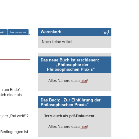
Warenkorb
akt
Impressum
Noch keine Artikel
Das neue Buch ist erschienen:
„Philosophie der
Philosophischen Praxis”
Alles Nähere dazu
hier
!
ein am Ende”.
sich einer als
Das Buch: „Zur Einführung der
Philosophischen Praxis”
, der „Rat weiß”?
Jetzt auch als pdf-Dokument!
Alles Nähere dazu
hier
!
 Bedingungen ist