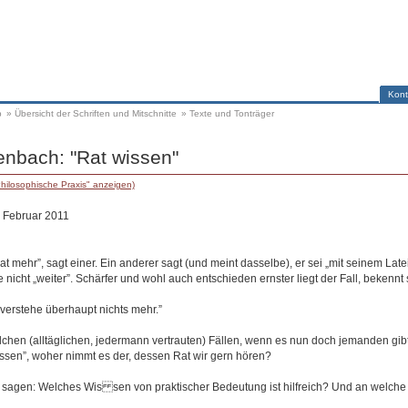
Kont
p
»
Übersicht der Schriften und Mitschnitte
»
Texte und Tonträger
enbach: "Rat wissen"
hilosophische Praxis" anzeigen)
. Februar 2011
at mehr”, sagt einer. Ein anderer sagt (und meint dasselbe), er sei „mit seinem Lat
 nicht „weiter”. Schärfer und wohl auch entschieden ernster liegt der Fall, bekennt 
h verstehe überhaupt nichts mehr.”
lchen (alltäglichen, jedermann vertrauten) Fällen, wenn es nun doch jemanden gibt
issen”, woher nimmt es der, dessen Rat wir gern hören?
 sagen: Welches Wis sen von praktischer Bedeutung ist hilfreich? Und an welche