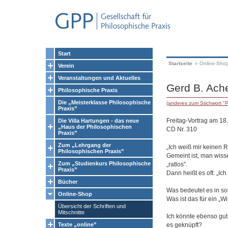
Start
Startseite
»
Online-Sho
Verein
Veranstaltungen und Aktuelles
Gerd B. Ach
Philosophische Praxis
Die „Meisterklasse Philosophische
(anderes zum Stichwort "P
Praxis”
Freitag-Vortrag am 18
Die Villa Hartungen - das neue
„Haus der Philosophischen
CD Nr. 310
Praxis”
Zum „Lehrgang der
„Ich weiß mir keinen R
Philosophischen Praxis”
Gemeint ist, man wisse
Zum „Studienkurs Philosophische
„ratlos”.
Praxis”
Dann heißt es oft: „Ic
Bücher
Was bedeutet es in so
Online-Shop
Was ist das für ein „W
Übersicht der Schriften und
Mitschnitte
Ich könnte ebenso gut
es geknüpft?
Texte „online”