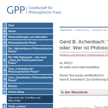
Start
Startseite
»
Online-Shop
»
Übersicht der 
Verein
Veranstaltungen und Aktuelles
Gerd B. Achenbach: "
Philosophische Praxis
oder: Wer ist Philos
Die „Meisterklasse Philosophische
Praxis”
(anderes zum Stichwort "Philosophische Pr
Die Villa Hartungen - das neue
„Haus der Philosophischen
Nr. PP027
Praxis”
Ab sofort nicht mehr bestellbar.
Zum „Lehrgang der
Philosophischen Praxis”
Dieser Text wurde veröffentlicht in:
Zum „Studienkurs Philosophische
Gerd B. Achenbach: Zur Einführung d
Praxis”
Bücher
Online-Shop
Übersicht der Schriften und
Mitschnitte
Texte „online”
Text (96
Vorträge und Aufsätze (81)