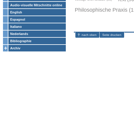
Audio-visuelle Mitschnitte online
Philosophische Praxis (1
English
Espagnol
Italiano
Nederlands
nach oben
Seite drucken
Bibliographie
Archiv