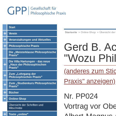
Start
Startseite
»
Online-Shop
»
Übersicht der 
Verein
Veranstaltungen und Aktuelles
Gerd B. A
Philosophische Praxis
Die „Meisterklasse Philosophische
"Wozu Phi
Praxis”
Die Villa Hartungen - das neue
„Haus der Philosophischen
Praxis”
(anderes zum Sti
Zum „Lehrgang der
Philosophischen Praxis”
Praxis" anzeigen)
Zum „Studienkurs Philosophische
Praxis”
Bücher
Nr. PP024
Online-Shop
Vortrag vor Ob
Übersicht der Schriften und
Mitschnitte
Texte „online”