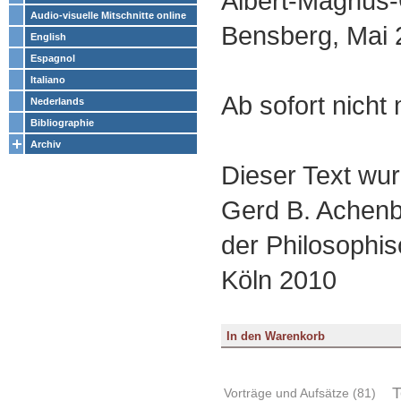
Albert-Magnus
Audio-visuelle Mitschnitte online
Bensberg, Mai 
English
Espagnol
Italiano
Ab sofort nicht 
Nederlands
Bibliographie
Archiv
Dieser Text wurd
Gerd B. Achenb
der Philosophis
Köln 2010
T
Vorträge und Aufsätze (81)