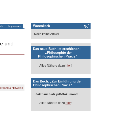
Warenkorb
akt
Impressum
Noch keine Artikel
ie und
Das neue Buch ist erschienen:
„Philosophie der
Philosophischen Praxis”
Alles Nähere dazu
hier
!
Das Buch: „Zur Einführung der
Philosophischen Praxis”
ersand & Hinweise
Jetzt auch als pdf-Dokument!
Alles Nähere dazu
hier
!