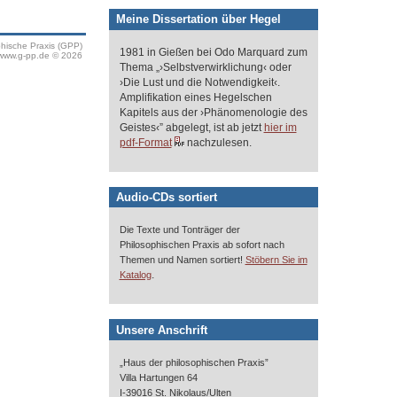
Meine Dissertation über Hegel
phische Praxis (GPP)
1981 in Gießen bei Odo Marquard zum
www.g-pp.de © 2026
Thema „›Selbstverwirklichung‹ oder
›Die Lust und die Notwendigkeit‹.
Amplifikation eines Hegelschen
Kapitels aus der ›Phänomenologie des
Geistes‹” abgelegt, ist ab jetzt
hier im
pdf-Format
nachzulesen.
Audio-CDs sortiert
Die Texte und Tonträger der
Philosophischen Praxis ab sofort nach
Themen und Namen sortiert!
Stöbern Sie im
.
Katalog
Unsere Anschrift
„Haus der philosophischen Praxis”
Villa Hartungen 64
I-39016 St. Nikolaus/Ulten