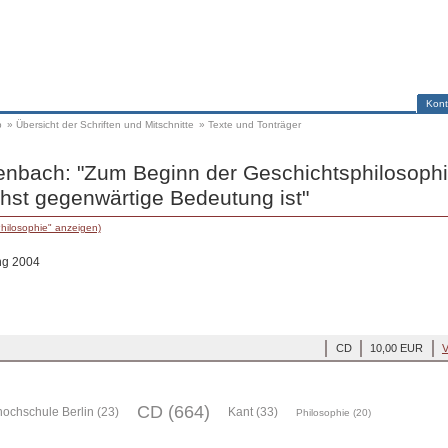
Kont
p
»
Übersicht der Schriften und Mitschnitte
»
Texte und Tonträger
enbach: "Zum Beginn der Geschichtsphilosoph
hst gegenwärtige Bedeutung ist"
hilosophie" anzeigen)
ng 2004
CD
10,00 EUR
V
CD (664)
ochschule Berlin (23)
Kant (33)
Philosophie (20)