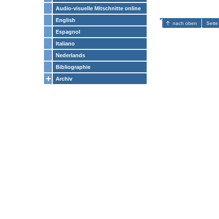
Audio-visuelle Mitschnitte online
English
nach oben
Seite
Espagnol
Italiano
Nederlands
Bibliographie
Archiv