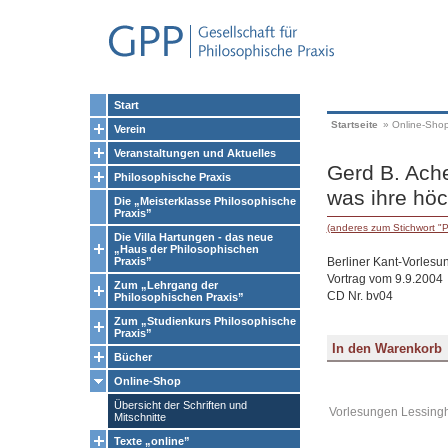
Start
Startseite
»
Online-Sho
Verein
Veranstaltungen und Aktuelles
Gerd B. Ach
Philosophische Praxis
was ihre höc
Die „Meisterklasse Philosophische
Praxis”
(anderes zum Stichwort "P
Die Villa Hartungen - das neue
„Haus der Philosophischen
Berliner Kant-Vorlesu
Praxis”
Vortrag vom 9.9.2004
Zum „Lehrgang der
CD Nr. bv04
Philosophischen Praxis”
Zum „Studienkurs Philosophische
Praxis”
Bücher
Online-Shop
Übersicht der Schriften und
Vorlesungen Lessingh
Mitschnitte
Texte „online”