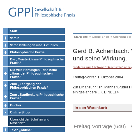
Start
Startseite
»
Online-Shop
»
Übersicht der 
Verein
Veranstaltungen und Aktuelles
Gerd B. Achenbach: "
Philosophische Praxis
und seine Wirkung.
Die „Meisterklasse Philosophische
Praxis”
(anderes zum Stichwort "Geschichte" anzei
Die Villa Hartungen - das neue
„Haus der Philosophischen
Freitag-Vortrag 1. Oktober 2004
Praxis”
Zum „Lehrgang der
Zur Ergänzung: Th. Manns "Bruder Hi
Philosophischen Praxis”
einiges andere ... CD Nr. 114
Zum „Studienkurs Philosophische
Praxis”
Bücher
Online-Shop
Übersicht der Schriften und
Mitschnitte
Freitag-Vorträge (640)
Texte „online”