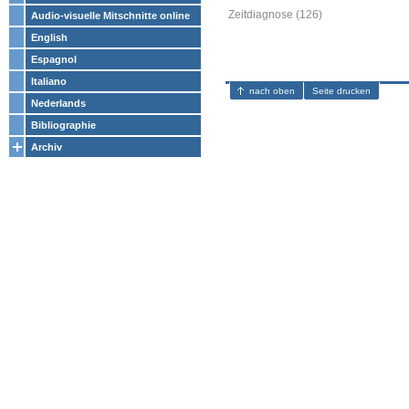
Zeitdiagnose (126)
Audio-visuelle Mitschnitte online
English
Espagnol
Italiano
nach oben
Seite drucken
Nederlands
Bibliographie
Archiv