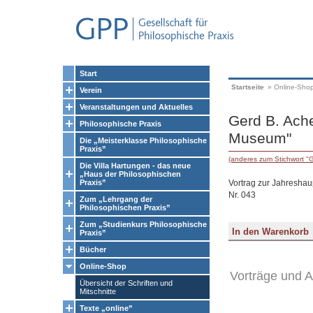
Start
Startseite
»
Online-Sho
Verein
Veranstaltungen und Aktuelles
Gerd B. Ache
Philosophische Praxis
Museum"
Die „Meisterklasse Philosophische
Praxis”
(anderes zum Stichwort "
Die Villa Hartungen - das neue
„Haus der Philosophischen
Vortrag zur Jahresha
Praxis”
Nr. 043
Zum „Lehrgang der
Philosophischen Praxis”
Zum „Studienkurs Philosophische
Praxis”
Bücher
Online-Shop
Vorträge und A
Übersicht der Schriften und
Mitschnitte
Texte „online”