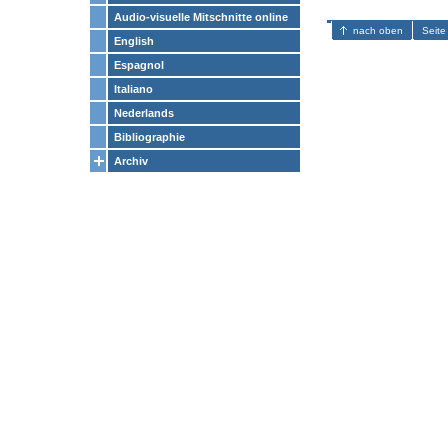
Audio-visuelle Mitschnitte online
nach oben
Seite
English
Espagnol
Italiano
Nederlands
Bibliographie
Archiv