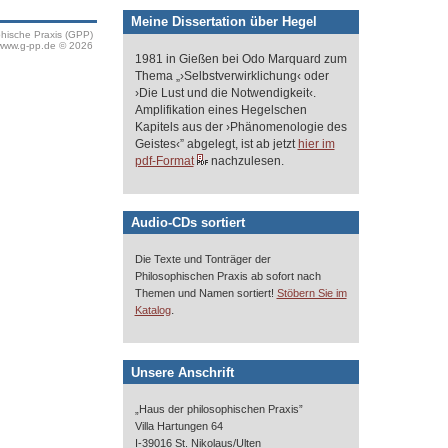
Meine Dissertation über Hegel
phische Praxis (GPP)
www.g-pp.de © 2026
1981 in Gießen bei Odo Marquard zum
Thema „›Selbstverwirklichung‹ oder
›Die Lust und die Notwendigkeit‹.
Amplifikation eines Hegelschen
Kapitels aus der ›Phänomenologie des
Geistes‹” abgelegt, ist ab jetzt
hier im
pdf-Format
nachzulesen.
Audio-CDs sortiert
Die Texte und Tonträger der
Philosophischen Praxis ab sofort nach
Themen und Namen sortiert!
Stöbern Sie im
.
Katalog
Unsere Anschrift
„Haus der philosophischen Praxis”
Villa Hartungen 64
I-39016 St. Nikolaus/Ulten