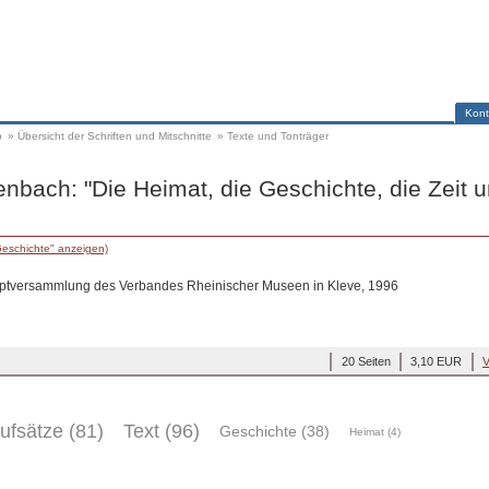
Kont
p
»
Übersicht der Schriften und Mitschnitte
»
Texte und Tonträger
nbach: "Die Heimat, die Geschichte, die Zeit 
Geschichte" anzeigen)
uptversammlung des Verbandes Rheinischer Museen in Kleve, 1996
20 Seiten
3,10 EUR
V
ufsätze (81)
Text (96)
Geschichte (38)
Heimat (4)