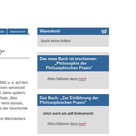
Warenkorb
akt
Impressum
Noch keine Artikel
?"
Das neue Buch ist erschienen:
„Philosophie der
Philosophischen Praxis”
Alles Nähere dazu
hier
!
llt, u. a. auf den
einen seinerzeit
 Jahre später!),
Das Buch: „Zur Einführung der
fsatz „Was
Philosophischen Praxis”
er wohl damals,
us der Geschichte
Jetzt auch als pdf-Dokument!
 von Weizsäckers
Alles Nähere dazu
hier
!