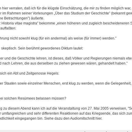
 hier verraten, daß ich für die klügste Einschätzung, die mir zu finden möglich war
 er im Rahmen seiner Vorlesungen „Über das Studium der Geschichte” (bekannt g
che Betrachtungen”) äußerte.
atz Historia vitae magistra” bekomme „einen höheren und zugleich bescheideneren S
auffaßten:
hrung nicht sowohl klug (für ein andermal) als weise (für immer) werden.”
 skeptisch. Sein berühmt gewordenes Diktum lautet:
er und die Geschichte lehren, ist dieses, daß Völker und Regierungen niemals etw
d nach Lehren, die aus derselben zu ziehen gewesen wären, gehandelt haben.”
 sich ein Abt und Zeitgenosse Hegels:
der Staaten sowie einzelner Menschen, erst klug zu werden, wenn die Gelegenheit, 
h bei solchen Resümees belassen müssen?
g zu diesem Abend kann ich auf die Veranstaltung von 27. Mai 2005 verweisen, "S
ehr umfangreichen und sehr differenten Reaktionen auf das Kriegsende, das sich zu
ündlichkeit eingegangen bin. Siehe dazu den Audiomitschnitt hier.