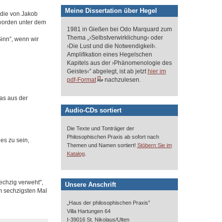
Meine Dissertation über Hegel
, die von Jakob
eworden unter dem
1981 in Gießen bei Odo Marquard zum
Thema „›Selbstverwirklichung‹ oder
inn”, wenn wir
›Die Lust und die Notwendigkeit‹.
Amplifikation eines Hegelschen
Kapitels aus der ›Phänomenologie des
Geistes‹” abgelegt, ist ab jetzt
hier im
pdf-Format
nachzulesen.
as aus der
Audio-CDs sortiert
Die Texte und Tonträger der
Philosophischen Praxis ab sofort nach
es zu sein,
Themen und Namen sortiert!
Stöbern Sie im
.
Katalog
echzig verweht",
Unsere Anschrift
m sechzigsten Mal
„Haus der philosophischen Praxis”
Villa Hartungen 64
I-39016 St. Nikolaus/Ulten