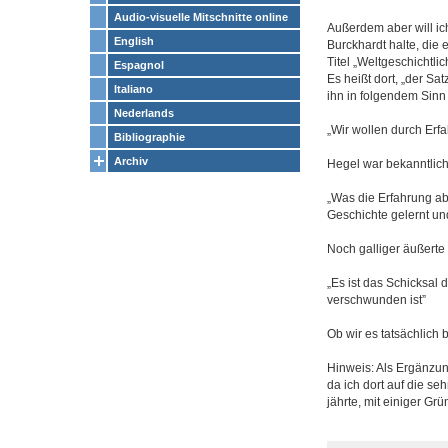
Audio-visuelle Mitschnitte online
Außerdem aber will ich
English
Burckhardt halte, die
Titel „Weltgeschichtli
Espagnol
Es heißt dort, „der S
Italiano
ihn in folgendem Sinn 
Nederlands
„Wir wollen durch Erfa
Bibliographie
Archiv
Hegel war bekanntlich
„Was die Erfahrung ab
Geschichte gelernt un
Noch galliger äußerte
„Es ist das Schicksal 
verschwunden ist”
Ob wir es tatsächlic
Hinweis: Als Ergänzun
da ich dort auf die s
jährte, mit einiger Gr