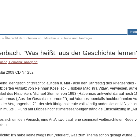
Kont
p
»
Übersicht der Schriften und Mitschnitte
»
Texte und Tonträger
nbach: "Was heißt: aus der Geschichte lernen
Lübbe, Hermann" anzeigen)
 Mai 2009 CD Nr. 252
nd, der geschichtsträchtig auf den 8. Mai - also den Jahrestag des Kriegsendes - fä
zitierten Aufsatz von Reinhart Koselleck, „Historia Magistra Vitae”, verwiesen, auf 
artikel des Historikers Michael Stürmer von 1993 (Habermas antwortet darauf noch 10
Habermas („Aus der Geschichte lernen?”), auf Adornos ebenfalls hochberühmten Au
 der Vergangenheit?” - der sich übrigens heute vollständig anders lesen läßt, als 
n mußte ... - und auf Lübbes höchst interessant-eigenständige Einschätzung in „A
 es sich um den Versuch, eine Art Antwort auf jene seinerzeit vielbeachteten Rede
nden.
chte: Ich habe keineswegs nur „referiert”, was zum Thema schon gesagt wurde ...