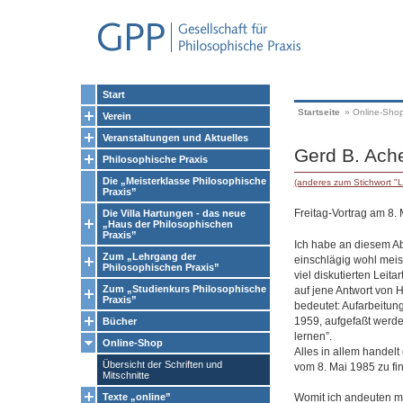
Start
Startseite
»
Online-Sho
Verein
Veranstaltungen und Aktuelles
Gerd B. Ache
Philosophische Praxis
Die „Meisterklasse Philosophische
(anderes zum Stichwort "
Praxis”
Freitag-Vortrag am 8.
Die Villa Hartungen - das neue
„Haus der Philosophischen
Praxis”
Ich habe an diesem Abe
Zum „Lehrgang der
einschlägig wohl meist
Philosophischen Praxis”
viel diskutierten Leit
Zum „Studienkurs Philosophische
auf jene Antwort von 
Praxis”
bedeutet: Aufarbeitung
1959, aufgefaßt werde
Bücher
lernen”.
Online-Shop
Alles in allem handelt
Übersicht der Schriften und
vom 8. Mai 1985 zu fi
Mitschnitte
Womit ich andeuten mö
Texte „online”