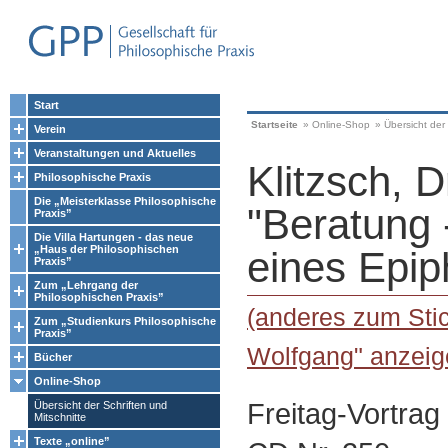
Start
Startseite
»
Online-Shop
»
Übersicht der 
Verein
Veranstaltungen und Aktuelles
Klitzsch, 
Philosophische Praxis
Die „Meisterklasse Philosophische
"Beratung 
Praxis”
Die Villa Hartungen - das neue
„Haus der Philosophischen
eines Epi
Praxis”
Zum „Lehrgang der
Philosophischen Praxis”
(anderes zum Stic
Zum „Studienkurs Philosophische
Praxis”
Wolfgang" anzeig
Bücher
Online-Shop
Freitag-Vortrag
Übersicht der Schriften und
Mitschnitte
Texte „online”