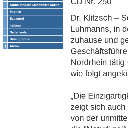
CD Nr. 250
Audio-visuelle Mitschnitte online
English
Dr. Klitzsch – S
Espagnol
Italiano
Luhmanns, in d
Nederlands
zuhause und ge
Bibliographie
Archiv
Geschäftsführe
Nordrhein tätig
wie folgt angek
„Die Einzigarti
zeigt sich auch
von der unmitt