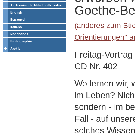
Audio-visuelle Mitschnitte online
Goethe-Be
English
Espagnol
(anderes zum Sti
Italiano
Nederlands
Orientierungen" a
Bibliographie
Archiv
Freitag-Vortra
CD Nr. 402
Wo lernen wir,
im Leben? Nicht
sondern - im be
Fall - auf uns
solches Wissen