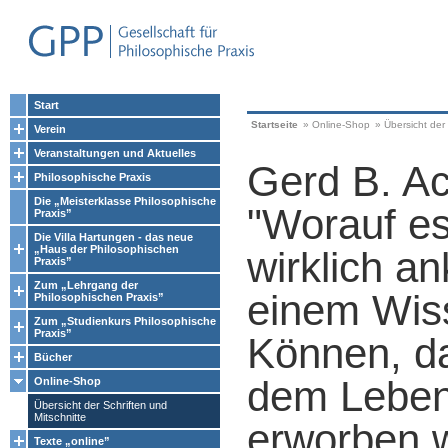
Start
Startseite
»
Online-Shop
»
Übersicht der 
Verein
Veranstaltungen und Aktuelles
Gerd B. A
Philosophische Praxis
Die „Meisterklasse Philosophische
"Worauf e
Praxis”
Die Villa Hartungen - das neue
„Haus der Philosophischen
wirklich a
Praxis”
Zum „Lehrgang der
einem Wis
Philosophischen Praxis”
Zum „Studienkurs Philosophische
Praxis”
Können, da
Bücher
dem Lebe
Online-Shop
Übersicht der Schriften und
Mitschnitte
erworben w
Texte „online”