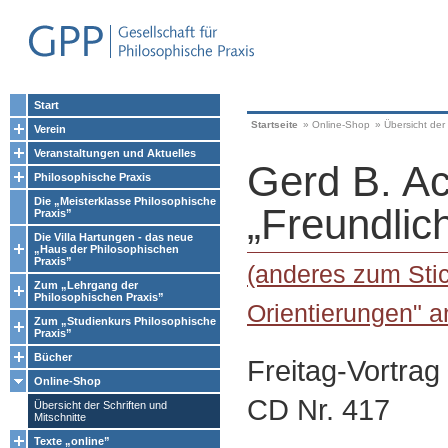
Start
Startseite
»
Online-Shop
»
Übersicht der 
Verein
Veranstaltungen und Aktuelles
Gerd B. A
Philosophische Praxis
Die „Meisterklasse Philosophische
„Freundlich
Praxis”
Die Villa Hartungen - das neue
„Haus der Philosophischen
Praxis”
(anderes zum Sti
Zum „Lehrgang der
Philosophischen Praxis”
Orientierungen" a
Zum „Studienkurs Philosophische
Praxis”
Bücher
Freitag-Vortrag
Online-Shop
CD Nr. 417
Übersicht der Schriften und
Mitschnitte
Texte „online”