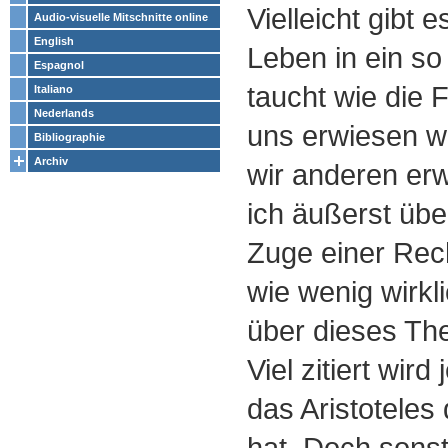
Vielleicht gibt
Audio-visuelle Mitschnitte online
English
Leben in ein s
Espagnol
taucht wie die F
Italiano
Nederlands
uns erwiesen wi
Bibliographie
Archiv
wir anderen er
ich äußerst über
Zuge einer Rec
wie wenig wirk
über dieses Th
Viel zitiert wird
das Aristoteles
hat. Doch sons