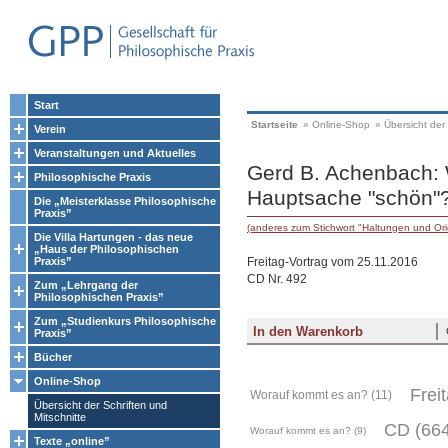
Start
Startseite
»
Online-Shop
»
Übersicht der 
Verein
Veranstaltungen und Aktuelles
Gerd B. Achenbach: 
Philosophische Praxis
Hauptsache "schön"?
Die „Meisterklasse Philosophische
Praxis”
(anderes zum Stichwort "Haltungen und Or
Die Villa Hartungen - das neue
„Haus der Philosophischen
Freitag-Vortrag vom 25.11.2016
Praxis”
CD Nr. 492
Zum „Lehrgang der
Philosophischen Praxis”
Zum „Studienkurs Philosophische
Praxis”
Bücher
Online-Shop
Frei
Worauf kommt es an? (11)
Übersicht der Schriften und
Mitschnitte
CD (664
Worauf kommt es an? (9)
Texte „online”