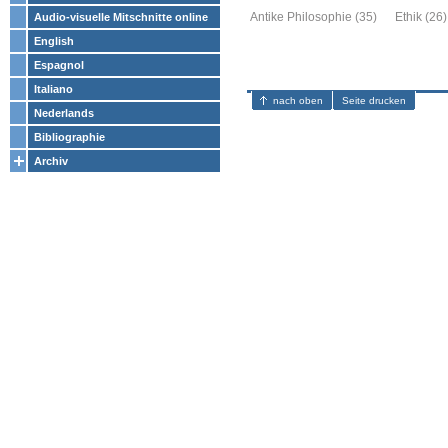
Antike Philosophie (35)
Ethik (26)
Audio-visuelle Mitschnitte online
English
Espagnol
Italiano
nach oben
Seite drucken
Nederlands
Bibliographie
Archiv