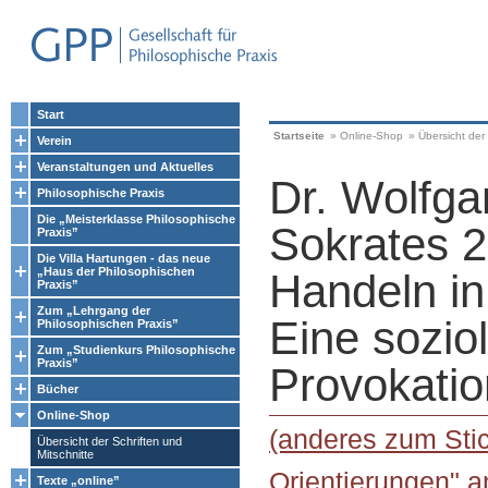
Start
Startseite
»
Online-Shop
»
Übersicht der 
Verein
Veranstaltungen und Aktuelles
Dr. Wolfga
Philosophische Praxis
Die „Meisterklasse Philosophische
Sokrates 
Praxis”
Die Villa Hartungen - das neue
„Haus der Philosophischen
Handeln in
Praxis”
Zum „Lehrgang der
Eine sozio
Philosophischen Praxis”
Zum „Studienkurs Philosophische
Praxis”
Provokatio
Bücher
Online-Shop
(anderes zum Sti
Übersicht der Schriften und
Mitschnitte
Orientierungen" a
Texte „online”