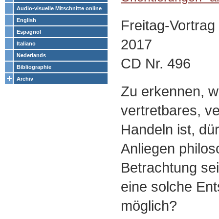
Audio-visuelle Mitschnitte online
Freitag-Vortrag
English
Espagnol
2017
Italiano
Nederlands
CD Nr. 496
Bibliographie
Archiv
Zu erkennen, w
vertretbares, v
Handeln ist, dür
Anliegen philos
Betrachtung sei
eine solche En
möglich?