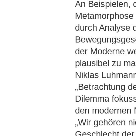
An Beispielen, 
Metamorphose 
durch Analyse 
Bewegungsgese
der Moderne we
plausibel zu m
Niklas Luhmann 
„Betrachtung d
Dilemma fokussi
den modernen 
„Wir gehören n
Geschlecht der