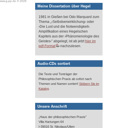
www.g-pp.de © 2026
Meine Dissertation über Hegel
1981 in Gießen bei Odo Marquard zum
Thema „›Selbstverwirklichung‹ oder
›Die Lust und die Notwendigkeit‹.
Amplifikation eines Hegelschen
Kapitels aus der ›Phänomenologie des
Geistes‹” abgelegt, ist ab jetzt
hier im
pdf-Format
nachzulesen.
Audio-CDs sortiert
Die Texte und Tonträger der
Philosophischen Praxis ab sofort nach
Themen und Namen sortiert!
Stöbern Sie im
.
Katalog
Unsere Anschrift
„Haus der philosophischen Praxis”
Villa Hartungen 64
I-39016 St. Nikolaus/Ulten