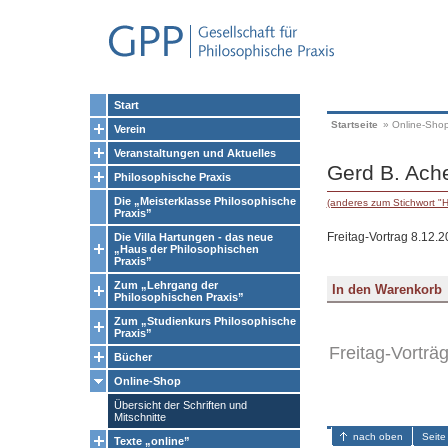
Start
Startseite
»
Online-Sho
Verein
Veranstaltungen und Aktuelles
Gerd B. Ach
Philosophische Praxis
Die „Meisterklasse Philosophische
(anderes zum Stichwort "
Praxis”
Freitag-Vortrag 8.12.
Die Villa Hartungen - das neue
„Haus der Philosophischen
Praxis”
Zum „Lehrgang der
Philosophischen Praxis”
Zum „Studienkurs Philosophische
Praxis”
Freitag-Vorträ
Bücher
Online-Shop
Übersicht der Schriften und
Mitschnitte
nach oben
Seite
Texte „online”