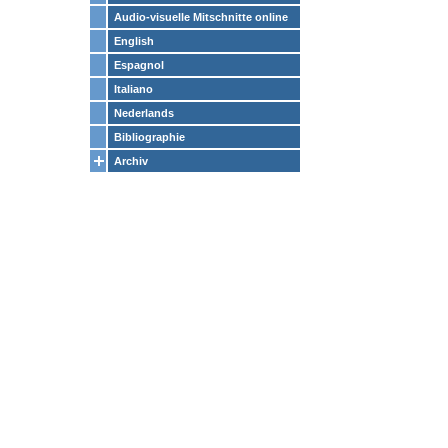
Audio-visuelle Mitschnitte online
English
Espagnol
Italiano
Nederlands
Bibliographie
Archiv