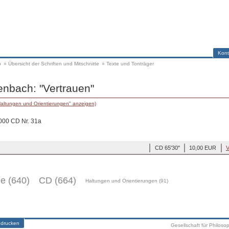
Kont
p
»
Übersicht der Schriften und Mitschnitte
»
Texte und Tonträger
enbach: "Vertrauen"
Haltungen und Orientierungen" anzeigen)
2000 CD Nr. 31a
CD 65'30''
10,00 EUR
V
ge (640)
CD (664)
Haltungen und Orientierungen (91)
 drucken
Gesellschaft für Philoso