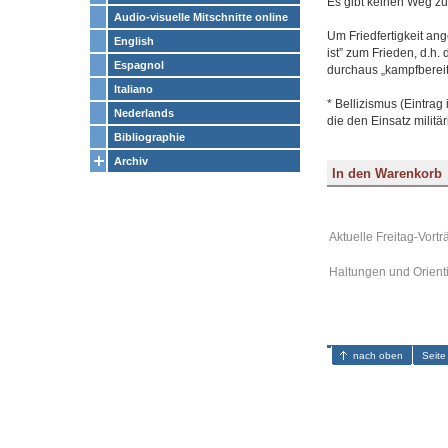
Es gibt keinen Weg zu
Audio-visuelle Mitschnitte online
Um Friedfertigkeit ang
English
ist” zum Frieden, d.h.
Espagnol
durchaus „kampfbereit”
Italiano
* Bellizismus (Eintrag 
Nederlands
die den Einsatz militä
Bibliographie
Archiv
Aktuelle Freitag-Vortr
Haltungen und Orient
nach oben
Seite