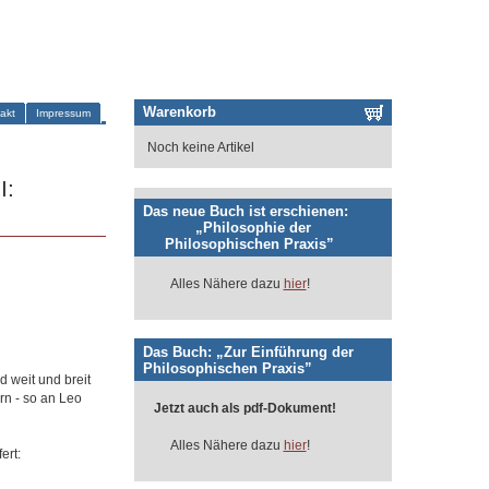
Warenkorb
akt
Impressum
Noch keine Artikel
I:
Das neue Buch ist erschienen:
„Philosophie der
Philosophischen Praxis”
Alles Nähere dazu
hier
!
Das Buch: „Zur Einführung der
Philosophischen Praxis”
 weit und breit
rn - so an Leo
Jetzt auch als pdf-Dokument!
Alles Nähere dazu
hier
!
ert: