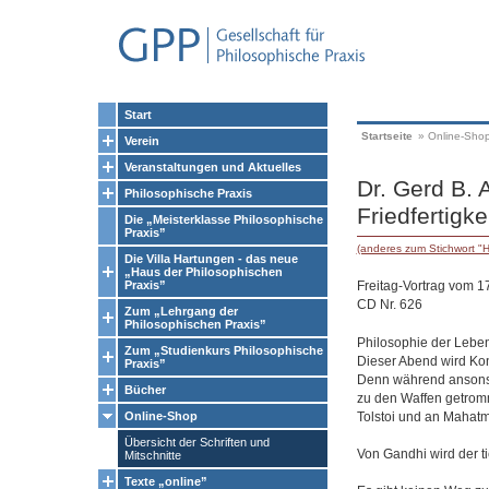
Start
Startseite
»
Online-Sho
Verein
Veranstaltungen und Aktuelles
Dr. Gerd B. 
Philosophische Praxis
Friedfertigke
Die „Meisterklasse Philosophische
Praxis”
(anderes zum Stichwort "
Die Villa Hartungen - das neue
„Haus der Philosophischen
Freitag-Vortrag vom 1
Praxis”
CD Nr. 626
Zum „Lehrgang der
Philosophischen Praxis”
Philosophie der Leben
Zum „Studienkurs Philosophische
Dieser Abend wird Kont
Praxis”
Denn während ansonste
Bücher
zu den Waffen getromm
Tolstoi und an Mahatma
Online-Shop
Übersicht der Schriften und
Von Gandhi wird der ti
Mitschnitte
Texte „online”