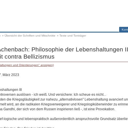
Kont
p
»
Übersicht der Schriften und Mitschnitte
»
Texte und Tonträger
Achenbach: Philosophie der Lebenshaltungen II
it contra Bellizismus
Haltungen und Orientierungen" anzeigen)
7. März 2023
shaltungen III
roversen auslösen - ich weiß. Und versichere: Ich scheue es nicht...
n die Kriegsgläubigkeit zur nahezu „alternativlosen” Lebenshaltung avanciert und
elt wird, an die radikalen Kriegsverweigerer und Kriegslogiküberwinder zu erinne
 Gandhi, der sich von dem Russen inspirieren ließ -, ist eine Provokation.
ef-logische und lebenspraktisch außerordentlich anspruchsvolle Grundsatz überlief