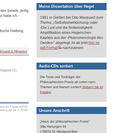
Meine Dissertation über Hegel
en bereits „fertig
as habe ich -
1981 in Gießen bei Odo Marquard zum
Thema „›Selbstverwirklichung‹ oder
›Die Lust und die Notwendigkeit‹.
itische Haltung,
Amplifikation eines Hegelschen
Kapitels aus der ›Phänomenologie des
Geistes‹” abgelegt, ist ab jetzt
hier im
pdf-Format
nachzulesen.
ersand & Hinweise
Audio-CDs sortiert
tigkeit (4)
Die Texte und Tonträger der
Philosophischen Praxis ab sofort nach
Themen und Namen sortiert!
Stöbern Sie im
.
Katalog
phische Praxis (GPP)
Unsere Anschrift
www.g-pp.de © 2026
„Haus der philosophischen Praxis”
Villa Hartungen 64
I-39016 St. Nikolaus/Ulten