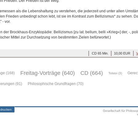
m Frieden. Der Frieden ist der Weg.
emessen als die Lebenshaltung zu verstehen, die jederzeit und unter allen Umständ
 den Frieden unbedingt schon lebt, ist sie im Kontrast zum Bellizismus* zu sehen. D
 - vor.
in der Brockhaus-Enzyklopädie: Bellizismus [zu lat. bellum, belli »Krieg«] der, -, pol
rischer Mittel zur Durchsetzung von bestimmten Zielen befürwortet.)
CD 65 Min.
10,00 EUR
V
Freitag-Vorträge (640)
CD (664)
äge (168)
Gerech
Tolstoi (3)
ierungen (91)
Philosophische Grundfragen (70)
 drucken
Gesellschaft für Philoso