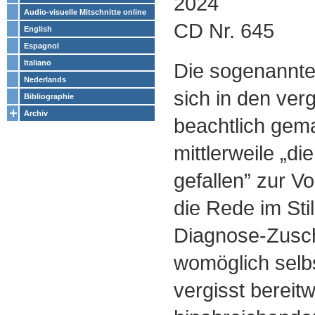
2024
Audio-visuelle Mitschnitte online
CD Nr. 645
English
Espagnol
Italiano
Die sogenannte
Nederlands
sich in den ve
Bibliographie
Archiv
beachtlich gema
mittlerweile „di
gefallen” zur V
die Rede im Sti
Diagnose-Zuschn
womöglich selb
vergisst bereitwil