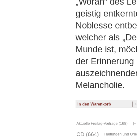
„Woran” des Le
geistig entkernt
Noblesse entbe
welcher als „Dep
Munde ist, möch
der Erinnerung 
auszeichnenden
Melancholie.
F
Aktuelle Freitag-Vorträge (168)
CD (664)
Haltungen und Orie