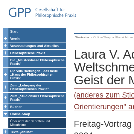
Start
Startseite
»
Online-Shop
»
Übersicht der 
Verein
Veranstaltungen und Aktuelles
Laura V. A
Philosophische Praxis
Die „Meisterklasse Philosophische
Weltschme
Praxis”
Die Villa Hartungen - das neue
„Haus der Philosophischen
Geist der 
Praxis”
Zum „Lehrgang der
Philosophischen Praxis”
(anderes zum Sti
Zum „Studienkurs Philosophische
Praxis”
Orientierungen" a
Bücher
Online-Shop
Freitag-Vortrag
Übersicht der Schriften und
Mitschnitte
Texte „online”