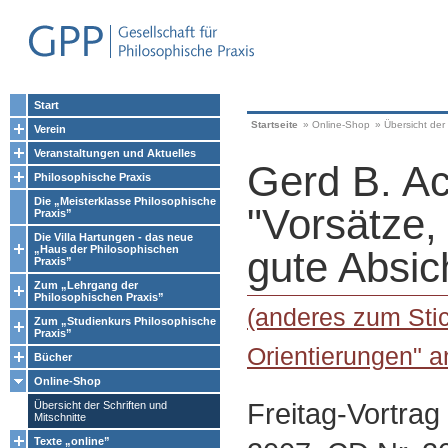
Start
Startseite
»
Online-Shop
»
Übersicht der 
Verein
Veranstaltungen und Aktuelles
Gerd B. A
Philosophische Praxis
Die „Meisterklasse Philosophische
"Vorsätze,
Praxis”
Die Villa Hartungen - das neue
„Haus der Philosophischen
gute Absic
Praxis”
Zum „Lehrgang der
Philosophischen Praxis”
(anderes zum Sti
Zum „Studienkurs Philosophische
Praxis”
Orientierungen" a
Bücher
Online-Shop
Freitag-Vortra
Übersicht der Schriften und
Mitschnitte
Texte „online”