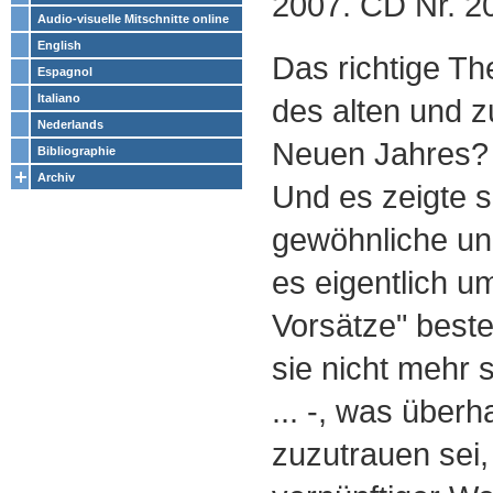
2007. CD Nr. 2
Audio-visuelle Mitschnitte online
English
Das richtige T
Espagnol
Italiano
des alten und 
Nederlands
Neuen Jahres? 
Bibliographie
Archiv
Und es zeigte s
gewöhnliche un
es eigentlich u
Vorsätze" bestel
sie nicht mehr s
... -, was über
zuzutrauen sei, 