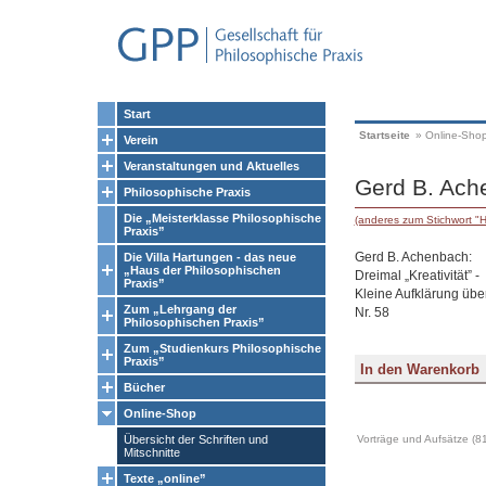
Start
Startseite
»
Online-Sho
Verein
Veranstaltungen und Aktuelles
Gerd B. Ache
Philosophische Praxis
Die „Meisterklasse Philosophische
(anderes zum Stichwort "
Praxis”
Gerd B. Achenbach:
Die Villa Hartungen - das neue
„Haus der Philosophischen
Dreimal „Kreativität” -
Praxis”
Kleine Aufklärung übe
Zum „Lehrgang der
Nr. 58
Philosophischen Praxis”
Zum „Studienkurs Philosophische
Praxis”
Bücher
Online-Shop
Übersicht der Schriften und
Vorträge und Aufsätze (8
Mitschnitte
Texte „online”