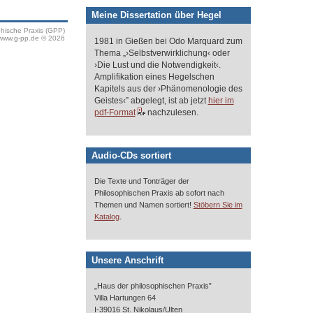
Meine Dissertation über Hegel
phische Praxis (GPP)
www.g-pp.de © 2026
1981 in Gießen bei Odo Marquard zum
Thema „›Selbstverwirklichung‹ oder
›Die Lust und die Notwendigkeit‹.
Amplifikation eines Hegelschen
Kapitels aus der ›Phänomenologie des
Geistes‹” abgelegt, ist ab jetzt
hier im
pdf-Format
nachzulesen.
Audio-CDs sortiert
Die Texte und Tonträger der
Philosophischen Praxis ab sofort nach
Themen und Namen sortiert!
Stöbern Sie im
.
Katalog
Unsere Anschrift
„Haus der philosophischen Praxis”
Villa Hartungen 64
I-39016 St. Nikolaus/Ulten