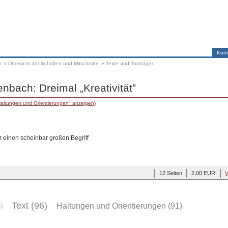
Kont
p
»
Übersicht der Schriften und Mitschnitte
»
Texte und Tonträger
nbach: Dreimal „Kreativität”
Haltungen und Orientierungen" anzeigen)
r einen scheinbar großen Begriff
12 Seiten
2,00 EUR
V
Text (96)
Haltungen und Orientierungen (91)
1)