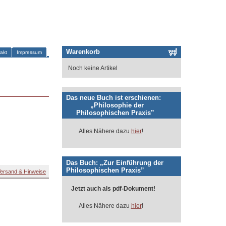
Warenkorb
akt
Impressum
Noch keine Artikel
Das neue Buch ist erschienen:
„Philosophie der
Philosophischen Praxis”
Alles Nähere dazu
hier
!
Das Buch: „Zur Einführung der
Philosophischen Praxis”
ersand & Hinweise
Jetzt auch als pdf-Dokument!
Alles Nähere dazu
hier
!