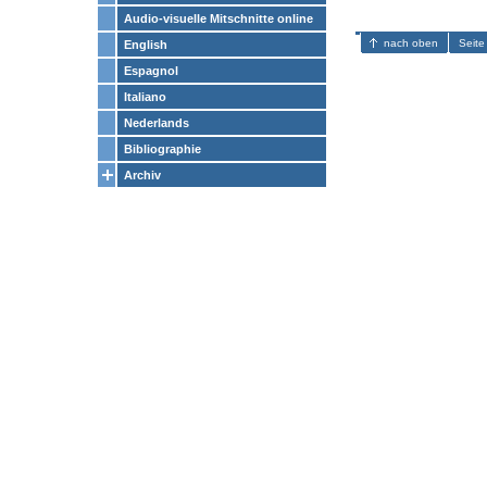
Audio-visuelle Mitschnitte online
nach oben
Seite
English
Espagnol
Italiano
Nederlands
Bibliographie
Archiv