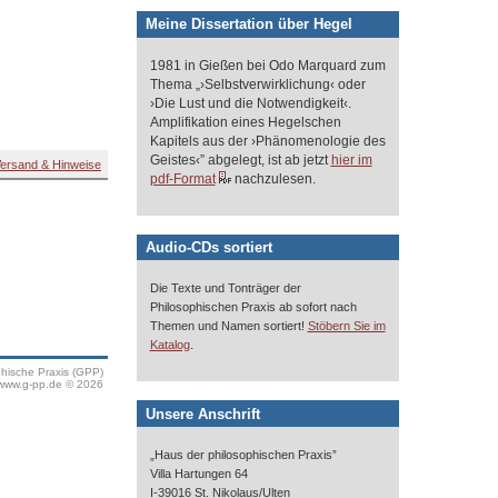
Meine Dissertation über Hegel
1981 in Gießen bei Odo Marquard zum
Thema „›Selbstverwirklichung‹ oder
›Die Lust und die Notwendigkeit‹.
Amplifikation eines Hegelschen
Kapitels aus der ›Phänomenologie des
Geistes‹” abgelegt, ist ab jetzt
hier im
ersand & Hinweise
pdf-Format
nachzulesen.
Audio-CDs sortiert
Die Texte und Tonträger der
Philosophischen Praxis ab sofort nach
Themen und Namen sortiert!
Stöbern Sie im
.
Katalog
phische Praxis (GPP)
www.g-pp.de © 2026
Unsere Anschrift
„Haus der philosophischen Praxis”
Villa Hartungen 64
I-39016 St. Nikolaus/Ulten