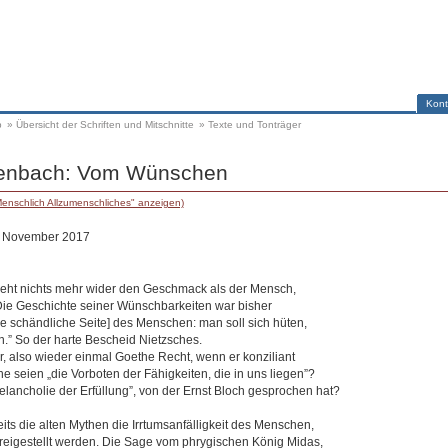
Kont
p
»
Übersicht der Schriften und Mitschnitte
»
Texte und Tonträger
henbach: Vom Wünschen
enschlich Allzumenschliches" anzeigen)
3. November 2017
eht nichts mehr wider den Geschmack als der Mensch,
- Die Geschichte seiner Wünschbarkeiten war bisher
ie schändliche Seite] des Menschen: man soll sich hüten,
en.” So der harte Bescheid Nietzsches.
r, also wieder einmal Goethe Recht, wenn er konziliant
e seien „die Vorboten der Fähigkeiten, die in uns liegen”?
elancholie der Erfüllung”, von der Ernst Bloch gesprochen hat?
ts die alten Mythen die Irrtumsanfälligkeit des Menschen,
eigestellt werden. Die Sage vom phrygischen König Midas,