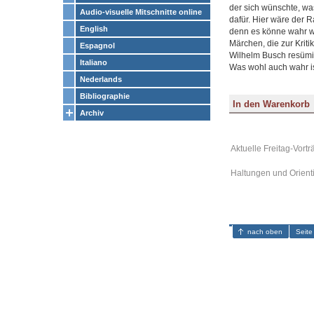
der sich wünschte, was
Audio-visuelle Mitschnitte online
dafür. Hier wäre der 
English
denn es könne wahr 
Märchen, die zur Kriti
Espagnol
Wilhelm Busch resümier
Italiano
Was wohl auch wahr ist
Nederlands
Bibliographie
Archiv
Aktuelle Freitag-Vortr
Haltungen und Orient
nach oben
Seite