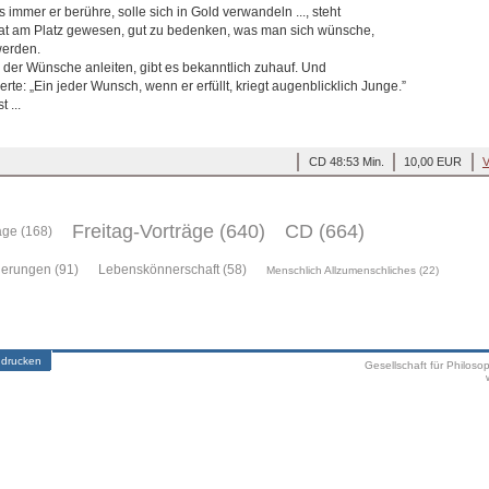
 immer er berühre, solle sich in Gold verwandeln ..., steht
Rat am Platz gewesen, gut zu bedenken, was man sich wünsche,
werden.
k der Wünsche anleiten, gibt es bekanntlich zuhauf. Und
te: „Ein jeder Wunsch, wenn er erfüllt, kriegt augenblicklich Junge.”
 ...
CD 48:53 Min.
10,00 EUR
V
Freitag-Vorträge (640)
CD (664)
äge (168)
ierungen (91)
Lebenskönnerschaft (58)
Menschlich Allzumenschliches (22)
 drucken
Gesellschaft für Philoso