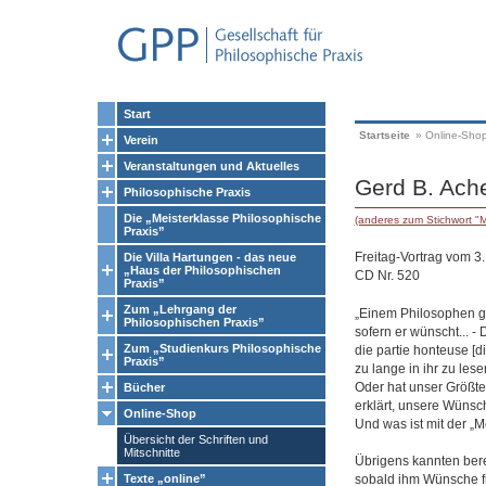
Start
Startseite
»
Online-Sho
Verein
Veranstaltungen und Aktuelles
Gerd B. Ac
Philosophische Praxis
Die „Meisterklasse Philosophische
(anderes zum Stichwort "M
Praxis”
Freitag-Vortrag vom 
Die Villa Hartungen - das neue
„Haus der Philosophischen
CD Nr. 520
Praxis”
Zum „Lehrgang der
„Einem Philosophen g
Philosophischen Praxis”
sofern er wünscht... 
Zum „Studienkurs Philosophische
die partie honteuse [d
Praxis”
zu lange in ihr zu les
Oder hat unser Größte
Bücher
erklärt, unsere Wünsch
Online-Shop
Und was ist mit der „M
Übersicht der Schriften und
Mitschnitte
Übrigens kannten berei
sobald ihm Wünsche fr
Texte „online”