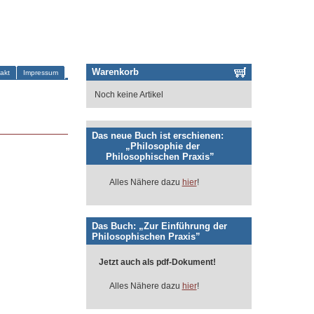
Warenkorb
akt
Impressum
Noch keine Artikel
Das neue Buch ist erschienen:
„Philosophie der
Philosophischen Praxis”
Alles Nähere dazu
hier
!
Das Buch: „Zur Einführung der
Philosophischen Praxis”
Jetzt auch als pdf-Dokument!
Alles Nähere dazu
hier
!