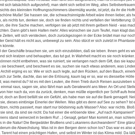
it sich tatsächlich aufgezehrt), man steht sich selbst im Weg, alles Selbstvertrauen 
sichts des kleinsten Hoffnungsschimmers übermütig wurde, ist jetzt, da ihr die Hof
 schöne Muße! Sie hassen sie, die schwachsinnigste Arbeit wäre ihnen lieber, als
, als nichts tun, denken sie, doch sie finden nichts und verfallen der Verbitterung: 
en, die ihre Sache machen, verfolgen sie ab jetzt mit ihrem gelbem Neid - was mach
achten. Dann gibt’s kein Halten mehr: Alles wünschen sie zum Teufel, man klagt das
e Zeiten, will sich verstecken, doch zurückgezogen in der Ecke brütet man nur no
 Geist hält es nicht aus, unbewegt zu sein. Also stürzt er sich zuletzt in Phantasi
en könnte.
 der Geschäfte brauchen sie, um sich einzubilden, daß sie leben. Ihnen geht es w
nd sich kratzen und behaupten, das tut gut. In Wahrheit macht es sie noch kränker.
nnen nicht entbehren, was sie ruiniert, sie verlangen nach dem Gift, das sie kapu
was sie beschwert, und beschwert es sie, suchen sie nach etwas anderem, was Linder
hill erging es so: Wie er sich auch legte, auf den Rücken, auf den Bauch, einerle
 sich zur Seite, dachte, das sei die Erlösung, kaum lag er so, war es diesselbe Hölle
, was meinst du? Ist es mit den Leuten, die ihren Trieb durch Reisen auszuleben s
inmal raus, sagen sie, also fährt man aufs Geratewohl ans Meer. An Ort und Ste
on hier nach da, von da zurück, denken, man müßte eigentlich per Schiff aufs frei
ot, doch an Bord befällt sie ein Gefühl, als habe man sie auf die Bank genagelt. Nein
 sie, dieses eintönige Einerlei der Wellen. Was gibt es denn auf See zu sehen? Ist e
itzen, nichts passiert, man starrt nur blödsinnig aufs Wasser? Also: war nichts. Bloß
sie sind, da sind sie nicht. Da hat einer die erlösende Idee: „Auf nach Kampanien!”
ens stand seinerzeit in bestem Ruf ...) Gesagt, getan! Man kommt an, man schlemmer
aus in die Natur! Die Bergwälder Bruttiens und Lukaniens durchwandern!” Eine glä
iederum die Abwechslung. Was ist in den Bergen denn schon los? Das war es also a
. Tarent hat einen prächtigen Hafen, und selbst im Winter ist das Klima mild. Da läßt