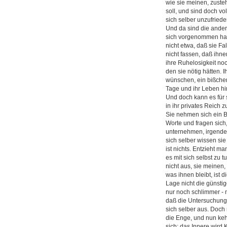
wie sie meinen, zuste
soll, und sind doch v
sich selber unzufriede
Und da sind die ander
sich vorgenommen haben
nicht etwa, daß sie Fa
nicht fassen, daß ihn
ihre Ruhelosigkeit noc
den sie nötig hätten. I
wünschen, ein bißchen
Tage und ihr Leben hin
Und doch kann es für 
in ihr privates Reich z
Sie nehmen sich ein B
Worte und fragen sich,
unternehmen, irgendetw
sich selber wissen sie 
ist nichts. Entzieht 
es mit sich selbst zu t
nicht aus, sie meinen,
was ihnen bleibt, ist 
Lage nicht die günsti
nur noch schlimmer - 
daß die Untersuchung, 
sich selber aus. Doch n
die Enge, und nun keh
sich: das Innere wird 