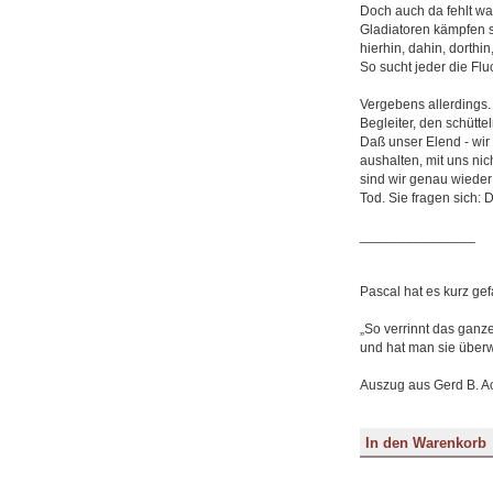
Doch auch da fehlt was
Gladiatoren kämpfen se
hierhin, dahin, dorth
So sucht jeder die Fluc
Vergebens allerdings. D
Begleiter, den schütte
Daß unser Elend - wir 
aushalten, mit uns ni
sind wir genau wieder d
Tod. Sie fragen sich: 
_______________
Pascal hat es kurz gef
„So verrinnt das ganz
und hat man sie überw
Auszug aus Gerd B. Ac