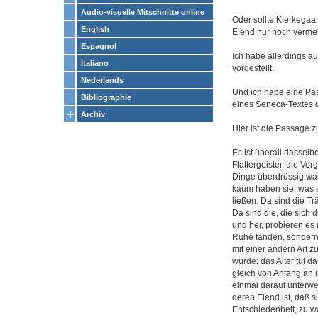
Audio-visuelle Mitschnitte online
Oder sollte Kierkega
English
Elend nur noch vermeh
Espagnol
Ich habe allerdings a
Italiano
vorgestellt.
Nederlands
Und ich habe eine Pas
Bibliographie
eines Seneca-Textes 
Archiv
Hier ist die Passage 
Es ist überall dasselb
Flattergeister, die Ve
Dinge überdrüssig war
kaum haben sie, was s
ließen. Da sind die Tr
Da sind die, die sich 
und her, probieren es 
Ruhe fanden, sondern 
mit einer andern Art z
wurde; das Alter tut 
gleich von Anfang an i
einmal darauf unterweg
deren Elend ist, daß s
Entschiedenheit, zu wo