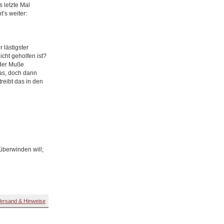
 letzte Mal
’s weiter:
 lästigster
icht geholfen ist?
 der Muße
as, doch dann
treibt das in den
überwinden will;
ersand & Hinweise