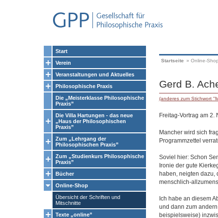
Start
Startseite
»
Online-Sho
Verein
Veranstaltungen und Aktuelles
Gerd B. Ach
Philosophische Praxis
Die „Meisterklasse Philosophische
(anderes zum Stichwort "M
Praxis”
Freitag-Vortrag am 2.
Die Villa Hartungen - das neue
„Haus der Philosophischen
Praxis”
Mancher wird sich fra
Zum „Lehrgang der
Programmzettel verrat
Philosophischen Praxis”
Zum „Studienkurs Philosophische
Soviel hier: Schon Se
Praxis”
Ironie der gute Kierk
haben, neigten dazu, d
Bücher
menschlich-allzumensc
Online-Shop
Übersicht der Schriften und
Ich habe an diesem Ab
Mitschnitte
und dann zum andern 
beispielsweise) inzwis
Texte „online”