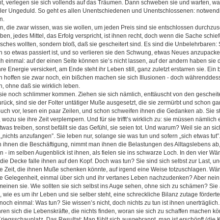
ht, verlegen sie sich vollends auf das Träumen. Dann schweben sie und warten, 
oller Ungeduld. So geht es allen Unentschiedenen und Unentschlossenen: notwendig
n.
n, die zwar wissen, was sie wollen, um jeden Preis sind sie entschlossen durchzus
, jedes Mittel, das Erfolg verspricht, ist ihnen recht, doch wenn die Sache schiefg
lsches wollten, sondern bloß, daß sie gescheitert sind. Es sind die Unbelehrbaren:
en so etwas passiert ist, und so verlieren sie den Schwung, etwas Neues anzupacke
h einmal: auf der einen Seite können sie’s nicht lassen, auf der andern haben sie 
hre Energie versickert, am Ende steht ihr Leben still, ganz zuletzt erstarren sie. Ein
 hoffen sie zwar noch, ein bißchen machen sie sich Illusionen - doch währenddes
, ohne daß sie wirklich leben.
sie noch schlimmer kommen. Ziehen sie sich nämlich, enttäuscht von den gescheit
urück, sind sie der Folter untätiger Muße ausgesetzt, die sie zermürbt und schon gar n
uch vor, lesen ein paar Zeilen, und schon schweifen ihnen die Gedanken ab. Sie st
 wozu sie ihre Zeit verplempern. Und für sie trifft’s wirklich zu: sie müssen nämlic
as treiben, sonst befällt sie das Gefühl, sie seien tot. Und warum? Weil sie an sich
„nichts anzufangen”. Sie leben nur, solange sie was tun und sofern „sich etwas tut”. 
man ihnen die Beschäftigung, nimmt man ihnen die Belastungen des Alltagslebens a
un - im selben Augenblick ist ihnen, als fielen sie ins schwarze Loch. In den vier Wä
 die Decke falle ihnen auf den Kopf. Doch was tun? Sie sind sich selbst zur Last, un
die Zeit, die ihnen Muße schenken könnte, auf irgend eine Weise totzuschlagen. Wär
ge Gelegenheit, einmal über sich und ihr vertanes Leben nachzudenken? Aber nein
meinen sie. Wie sollten sie sich selbst ins Auge sehen, ohne sich zu schämen? Si
wie es um ihr Leben und sie selber steht, eine schreckliche Bilanz zutage förderte
och einmal: Was tun? Sie wissen’s nicht, doch nichts zu tun ist ihnen unerträglich. 
ren sich die Lebenskräfte, die nichts finden, woran sie sich zu schaffen machen k
Kriegsschauplatz. Das Resultat: Man fühlt sich ausgebrannt, man ist erschöpft (die 