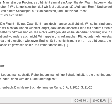
. Man ist in der Provinz, es gibt nicht einmal ein Amphitheater! Wann haben wir das
hen? Wie lange ist es her, daß wir Blut geflossen ist? „Auf nach Rom!” Und so geht
in, von einem Schauspiel auf zum nächsten, und Lukrez hat Recht:
ht vor sich selbst.
ie Flucht mißlingt. Zwar flieht man, doch man selbst flieht mit: Wir selbst sind unser
ln wir nicht ab. Ahnen wir nicht längst, daß uns in unserem Elend mit andern Orten n
selber sind? Wir sind es, die nichts vertragen, die es bei der Arbeit sowenig wie in
cht und woanders auch nicht. Wir rappeln uns auf, machen Pläne, unternehmen etw
a und dieselben wie zuvor. Endlich fällt uns nichts mehr ein ... - es gibt Leute, die 
Das soll’s gewesen sein? Und immer dasselbe? [...]
aßt:
e Leben: man sucht die Ruhe, indem man einige Schwierigkeiten, die uns hindern, 
unden, dann wird die Ruhe unerträglich.”
henbach, Das kleine Buch der inneren Ruhe, 5. Aufl. 2016, S. 21-26.
CD 65 Min.
10,00 EUR
V