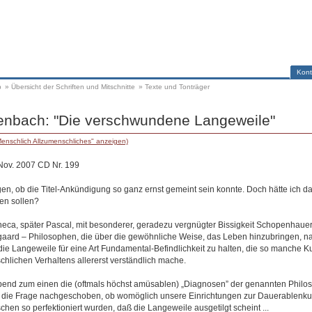
Kont
p
»
Übersicht der Schriften und Mitschnitte
»
Texte und Tonträger
enbach: "Die verschwundene Langeweile"
enschlich Allzumenschliches" anzeigen)
 Nov. 2007 CD Nr. 199
gen, ob die Titel-Ankündigung so ganz ernst gemeint sein konnte. Doch hätte ich 
en sollen?
neca, später Pascal, mit besonderer, geradezu vergnügter Bissigkeit Schopenhauer
egaard – Philosophen, die über die gewöhnliche Weise, das Leben hinzubringen, 
ie Langeweile für eine Art Fundamental-Befindlichkeit zu halten, die so manche Ku
hlichen Verhaltens allererst verständlich mache.
end zum einen die (oftmals höchst amüsablen) „Diagnosen” der genannten Philos
die Frage nachgeschoben, ob womöglich unsere Einrichtungen zur Dauerablenkun
chen so perfektioniert wurden, daß die Langeweile ausgetilgt scheint ...