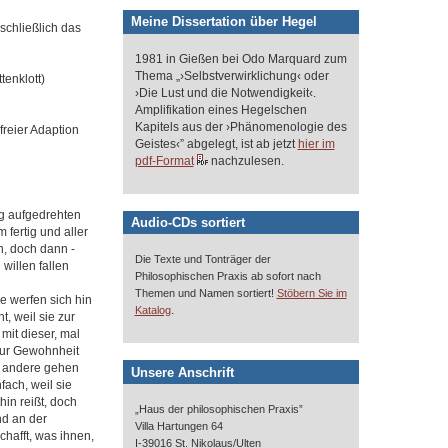
Meine Dissertation über Hegel
chließlich das
1981 in Gießen bei Odo Marquard zum
Thema „›Selbstverwirklichung‹ oder
enklott)
›Die Lust und die Notwendigkeit‹.
Amplifikation eines Hegelschen
Kapitels aus der ›Phänomenologie des
freier Adaption
Geistes‹” abgelegt, ist ab jetzt
hier im
pdf-Format
nachzulesen.
ig aufgedrehten
Audio-CDs sortiert
fertig und aller
n, doch dann -
Die Texte und Tonträger der
willen fallen
Philosophischen Praxis ab sofort nach
Themen und Namen sortiert!
Stöbern Sie im
e werfen sich hin
.
Katalog
, weil sie zur
it dieser, mal
 zur Gewohnheit
r andere gehen
Unsere Anschrift
fach, weil sie
hin reißt, doch
„Haus der philosophischen Praxis”
nd an der
Villa Hartungen 64
chafft, was ihnen,
I-39016 St. Nikolaus/Ulten