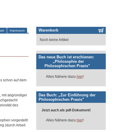
Warenkorb
akt
Impressum
Noch keine Artikel
Das neue Buch ist erschienen:
„Philosophie der
Philosophischen Praxis”
Alles Nähere dazu
hier
!
das schon auf dem
Das Buch: „Zur Einführung der
, mit abgründiger
Philosophischen Praxis”
nachgedacht
riosität des
Jetzt auch als pdf-Dokument!
ophen vorgestellt
Alles Nähere dazu
hier
!
g (durch Arbeit