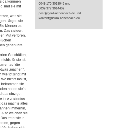
was da kommen
0049 170 3019945 und
 sind sie mit
0039 377 3014402
post@gerd-achenbach.de und
etzen, was sie
.
kontakt@laura-achenbach.eu
eht, ärgert sie
 Sie können es
n. Das steigert
den Mut verloren,
 bißchen
sen gehen ihre
erten Geschäften,
ichts für sie ist.
arren auf die
h etwas „machen”,
 wie tot sind: mit
Wo nichts los ist,
b, bekommen sie
nden halten sie’s
d das einzige,
e ihre unsinnige
: das machte alles
e ahnen immerhin,
. Also weichen sie
Das treibt sie in
önnten, gegen
Kräfte haben sich