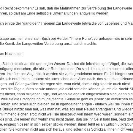
ard Recht bekommen? Er sah, daß die Maßnahmen zur Vertreibung der Langeweile s
ren, so daß am Ende selbst die Unterhaltungen langweilig werden.
uch einige der "gängigen" Theorien zur Langeweile (etwa die von Lepenies und Matt
sage aus meinem ersten Buch bei Herder, "Innere Ruhe", vorgetragen, die in sehr 
die Komik der Langeweilen-Vertreibung anschaulich machte.
zum Nachlesen:
e: Schau sie dir an, die unruhigen Wesen. Da sind die leichtsinnigen Vögel, die ew
rgnügungsmenschen, die nie zur Ruhe kommen. Da sind die, die eben noch mit allem 
en: im nächsten Augenblick werden sie von irgendeinem neuen Einfall hingerisse
ie sich erträumten - trauern sie auch schon dem Alten nach, das sie um des Neuen 
ägen und Gelangweilten: sie regen sich zwar nicht, doch ruhig sind sie auch nicht.
durch die Tage quälen so wie andere, die nicht schlafen können, durch die Nacht: Si
mit dieser, dann mit jener Lage, und wenn sie endlich eingeschlafen sind, dann nicht
weil sie die Erschöpfung müde machte. Genauso geht es jenen: Sie versuchen es m
u leben, und schließlich bleiben sie in irgendeiner hängen - einfach weil sie ihnen
das Übrige hinzu: man hat, was man hat, was soll man Neues anfangen? Und wiede
m immer gleichen Trott, nicht weil sie überzeugt von ihrem Weg wären, sondern ein
s sind. Die leiden nun wahrhaftig nicht daran, daß sie ihr Geist bald hier, bald dort
ie, eingeschlossen in sich selber, stickig werden: ihnen fehlt es an Entschlußkraft u
llen. Sie kommen nicht aus sich heraus, und sofern das Schicksal ihnen nicht vers