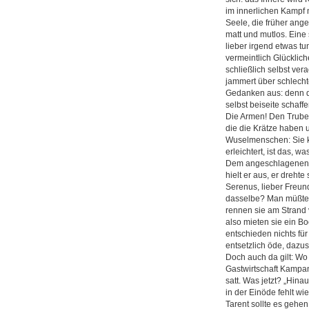
im innerlichen Kampf m
Seele, die früher ange
matt und mutlos. Eine
lieber irgend etwas tun
vermeintlich Glücklich
schließlich selbst ver
jammert über schlecht
Gedanken aus: denn der
selbst beiseite schaff
Die Armen! Den Trubel
die die Krätze haben u
Wuselmenschen: Sie kö
erleichtert, ist das, 
Dem angeschlagenen Arc
hielt er aus, er drehte
Serenus, lieber Freund
dasselbe? Man müßte e
rennen sie am Strand v
also mieten sie ein Bo
entschieden nichts für
entsetzlich öde, dazus
Doch auch da gilt: Wo 
Gastwirtschaft Kampani
satt. Was jetzt? „Hin
in der Einöde fehlt w
Tarent sollte es gehen