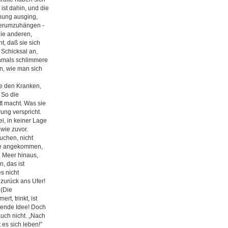
ist dahin, und die
fnung ausging,
 herumzuhängen -
Die anderen,
t, daß sie sich
 Schicksal an,
chmals schlimmere
en, wie man sich
ie den Kranken,
 So die
tt macht. Was sie
ung verspricht.
i, in keiner Lage
 wie zuvor.
uchen, nicht
lle angekommen,
e Meer hinaus,
, das ist
s nicht
 zurück ans Ufer!
 (Die
t, trinkt, ist
nzende Idee! Doch
uch nicht. „Nach
 es sich leben!”