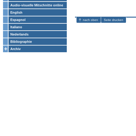
Audio-visuelle Mitschnitte online
English
Espagnol
nach oben
Seite drucken
Italiano
Nederlands
Bibliographie
Archiv