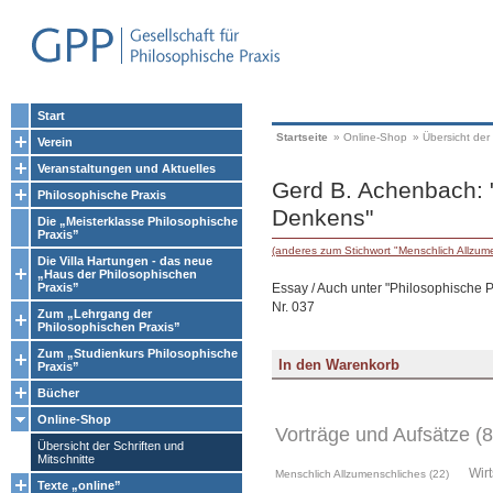
Start
Startseite
»
Online-Shop
»
Übersicht der 
Verein
Veranstaltungen und Aktuelles
Gerd B. Achenbach: "
Philosophische Praxis
Denkens"
Die „Meisterklasse Philosophische
Praxis”
(anderes zum Stichwort "Menschlich Allzum
Die Villa Hartungen - das neue
„Haus der Philosophischen
Essay / Auch unter "Philosophische Pr
Praxis”
Nr. 037
Zum „Lehrgang der
Philosophischen Praxis”
Zum „Studienkurs Philosophische
Praxis”
Bücher
Online-Shop
Vorträge und Aufsätze (8
Übersicht der Schriften und
Mitschnitte
Wirt
Menschlich Allzumenschliches (22)
Texte „online”