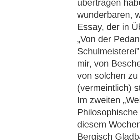
übertragen hab
wunderbaren, wi
Essay, der in Ü
„Von der Pedante
Schulmeisterei”
mir, von Besc
von solchen zu 
(vermeintlich) s
Im zweiten „Wei
Philosophische 
diesem Wochene
Bergisch Gladba