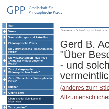
Start
Startseite
»
Online-Shop
»
Übersicht der 
Verein
Veranstaltungen und Aktuelles
Gerd B. A
Philosophische Praxis
Die „Meisterklasse Philosophische
"Über Besc
Praxis”
Die Villa Hartungen - das neue
„Haus der Philosophischen
- und solch
Praxis”
Zum „Lehrgang der
vermeintli
Philosophischen Praxis”
Zum „Studienkurs Philosophische
Praxis”
(anderes zum Sti
Bücher
Online-Shop
Allzumenschliche
Übersicht der Schriften und
Mitschnitte
Texte „online”