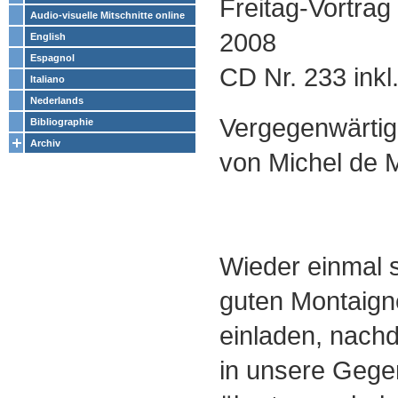
Freitag-Vortra
Audio-visuelle Mitschnitte online
2008
English
Espagnol
CD Nr. 233 inkl.
Italiano
Nederlands
Vergegenwärtig
Bibliographie
Archiv
von Michel de 
Wieder einmal s
guten Montaign
einladen, nach
in unsere Gege