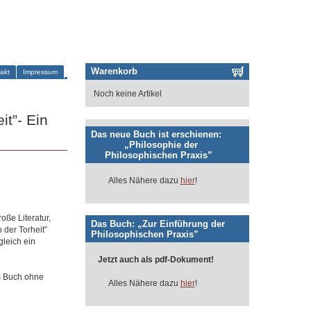
Warenkorb
akt
Impressum
Noch keine Artikel
t”- Ein
Das neue Buch ist erschienen:
„Philosophie der
Philosophischen Praxis”
Alles Nähere dazu
hier
!
oße Literatur,
Das Buch: „Zur Einführung der
 der Torheit”
Philosophischen Praxis”
leich ein
Jetzt auch als pdf-Dokument!
as Buch ohne
Alles Nähere dazu
hier
!