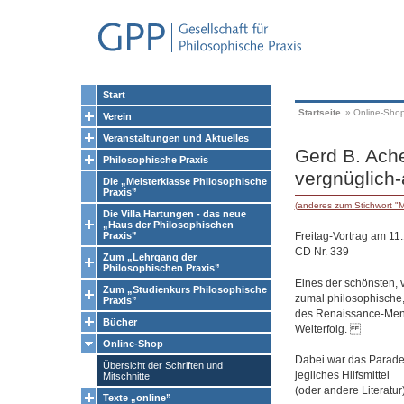
Start
Startseite
»
Online-Sho
Verein
Veranstaltungen und Aktuelles
Gerd B. Ach
Philosophische Praxis
vergnüglich-
Die „Meisterklasse Philosophische
Praxis”
(anderes zum Stichwort "M
Die Villa Hartungen - das neue
„Haus der Philosophischen
Freitag-Vortrag am 11
Praxis”
CD Nr. 339
Zum „Lehrgang der
Philosophischen Praxis”
Eines der schönsten, v
Zum „Studienkurs Philosophische
zumal philosophische, 
Praxis”
des Renaissance-Mens
Bücher
Welterfolg.
Online-Shop
Dabei war das Parades
Übersicht der Schriften und
jegliches Hilfsmittel
Mitschnitte
(oder andere Literatur
Texte „online”