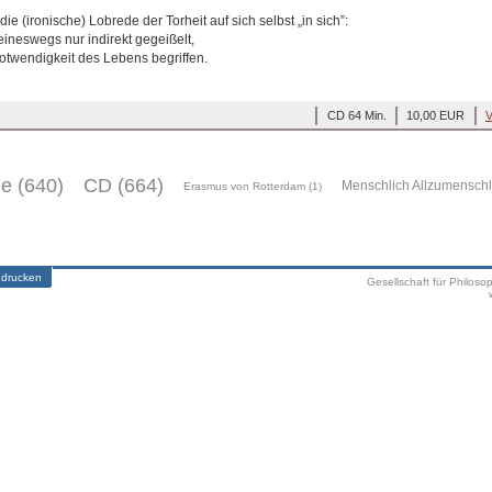
e (ironische) Lobrede der Torheit auf sich selbst „in sich”:
eineswegs nur indirekt gegeißelt,
twendigkeit des Lebens begriffen.
CD 64 Min.
10,00 EUR
V
ge (640)
CD (664)
Menschlich Allzumenschl
Erasmus von Rotterdam (1)
 drucken
Gesellschaft für Philoso