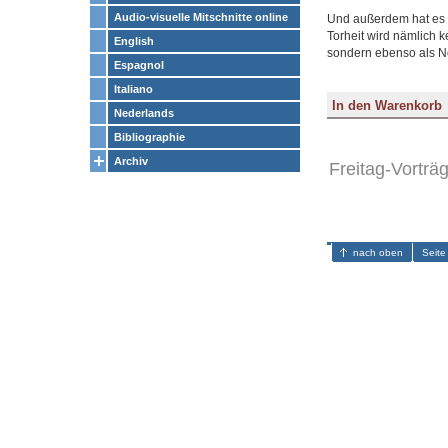
Audio-visuelle Mitschnitte online
Und außerdem hat es di
Torheit wird nämlich k
English
sondern ebenso als No
Espagnol
Italiano
Nederlands
Bibliographie
Archiv
Freitag-Vorträ
nach oben
Seite