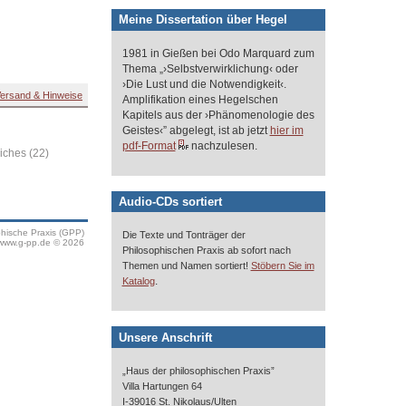
Meine Dissertation über Hegel
1981 in Gießen bei Odo Marquard zum
Thema „›Selbstverwirklichung‹ oder
›Die Lust und die Notwendigkeit‹.
ersand & Hinweise
Amplifikation eines Hegelschen
Kapitels aus der ›Phänomenologie des
Geistes‹” abgelegt, ist ab jetzt
hier im
pdf-Format
nachzulesen.
iches (22)
Audio-CDs sortiert
phische Praxis (GPP)
Die Texte und Tonträger der
www.g-pp.de © 2026
Philosophischen Praxis ab sofort nach
Themen und Namen sortiert!
Stöbern Sie im
.
Katalog
Unsere Anschrift
„Haus der philosophischen Praxis”
Villa Hartungen 64
I-39016 St. Nikolaus/Ulten