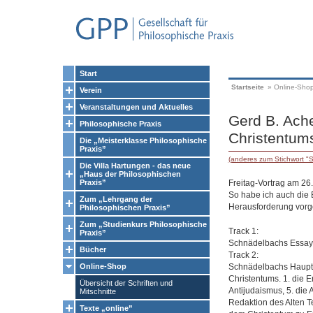
Start
Startseite
»
Online-Sho
Verein
Veranstaltungen und Aktuelles
Gerd B. Ach
Philosophische Praxis
Christentum
Die „Meisterklasse Philosophische
Praxis”
(anderes zum Stichwort "
Die Villa Hartungen - das neue
„Haus der Philosophischen
Freitag-Vortrag am 26
Praxis”
So habe ich auch die
Zum „Lehrgang der
Herausforderung vorge
Philosophischen Praxis”
Zum „Studienkurs Philosophische
Track 1:
Praxis”
Schnädelbachs Essay a
Bücher
Track 2:
Schnädelbachs Hauptth
Online-Shop
Christentums. 1. die E
Übersicht der Schriften und
Antijudaismus, 5. die 
Mitschnitte
Redaktion des Alten Te
Texte „online”