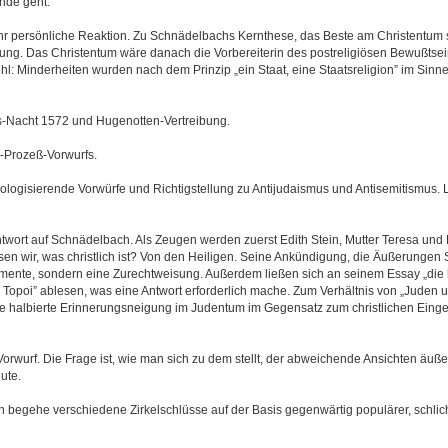
nde geht.
r persönliche Reaktion. Zu Schnädelbachs Kernthese, das Beste am Christentum 
ung. Das Christentum wäre danach die Vorbereiterin des postreligiösen Bewußtse
hl: Minderheiten wurden nach dem Prinzip „ein Staat, eine Staatsreligion” im Sinn
s-Nacht 1572 und Hugenotten-Vertreibung.
-Prozeß-Vorwurfs.
ogisierende Vorwürfe und Richtigstellung zu Antijudaismus und Antisemitismus. Le
ort auf Schnädelbach. Als Zeugen werden zuerst Edith Stein, Mutter Teresa und 
en wir, was christlich ist? Von den Heiligen. Seine Ankündigung, die Äußerunge
umente, sondern eine Zurechtweisung. Außerdem ließen sich an seinem Essay „die
 Topoi” ablesen, was eine Antwort erforderlich mache. Zum Verhältnis von „Juden u
 halbierte Erinnerungsneigung im Judentum im Gegensatz zum christlichen Eing
orwurf. Die Frage ist, wie man sich zu dem stellt, der abweichende Ansichten äußer
ute.
 begehe verschiedene Zirkelschlüsse auf der Basis gegenwärtig populärer, schlic