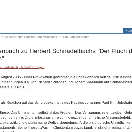
Kont
p
»
Übersicht der Schriften und Mitschnitte
»
Texte und Tonträger
enbach zu Herbert Schnädelbachs "Der Fluch 
s"
Schnädelbach, Herbert" anzeigen)
. August 2005 - einer Provokation gewidmet, die ungewöhnlich heftige Diskussionen
 Entgegnungen u.a. von Richard Schröder und Robert Spaemann auf Schnädelbac
stellt. CD Nr. 135
ls Reaktion auf das Schuldbekenntnis des Papstes Johannes Paul II im Jubeljahr
ese: Das Christentum selbst ist das Problem. Das Verhängnis seien „sieben Gebu
rbsündenlehre, 2. die Erlösungslehre vom Kreuz, 3. der christliche Missionsbefehl, 
Apokalyptik, 6. die platonische Weltverdoppelung, 7. die philologische Unredlichkeit
staments. Seine These: „Was im Christentum etwas taugt, ist ohnehin jüdisch.” Und