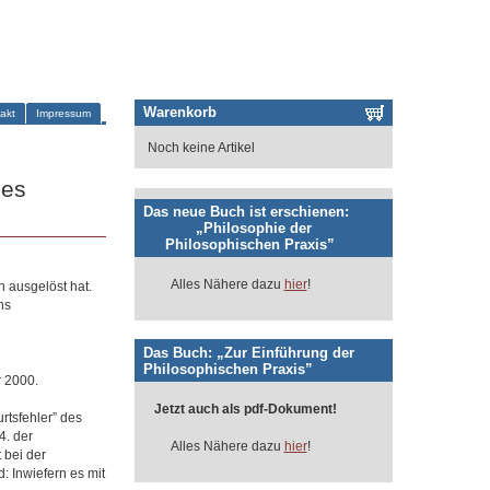
Warenkorb
akt
Impressum
Noch keine Artikel
des
Das neue Buch ist erschienen:
„Philosophie der
Philosophischen Praxis”
Alles Nähere dazu
hier
!
 ausgelöst hat.
hs
Das Buch: „Zur Einführung der
Philosophischen Praxis”
 2000.
Jetzt auch als pdf-Dokument!
rtsfehler” des
4. der
Alles Nähere dazu
hier
!
 bei der
: Inwiefern es mit