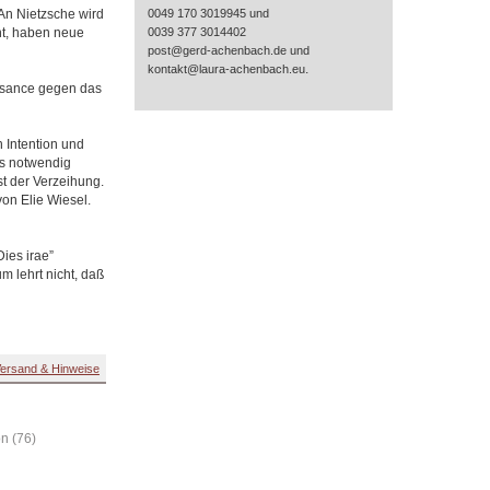
An Nietzsche wird
0049 170 3019945 und
nt, haben neue
0039 377 3014402
post@gerd-achenbach.de und
.
kontakt@laura-achenbach.eu
ssance gegen das
 Intention und
es notwendig
t der Verzeihung.
von Elie Wiesel.
ies irae”
m lehrt nicht, daß
ersand & Hinweise
on (76)