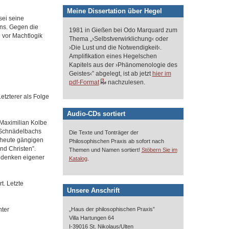
Meine Dissertation über Hegel
sei seine
ins. Gegen die
1981 in Gießen bei Odo Marquard zum
e vor Machtlogik
Thema „›Selbstverwirklichung‹ oder
›Die Lust und die Notwendigkeit‹.
Amplifikation eines Hegelschen
Kapitels aus der ›Phänomenologie des
Geistes‹” abgelegt, ist ab jetzt
hier im
pdf-Format
nachzulesen.
tzterer als Folge
Audio-CDs sortiert
Maximilian Kolbe
n Schnädelbachs
Die Texte und Tonträger der
 heute gängigen
Philosophischen Praxis ab sofort nach
nd Christen”.
Themen und Namen sortiert!
Stöbern Sie im
edenken eigener
.
Katalog
t. Letzte
Unsere Anschrift
hter
„Haus der philosophischen Praxis”
Villa Hartungen 64
I-39016 St. Nikolaus/Ulten