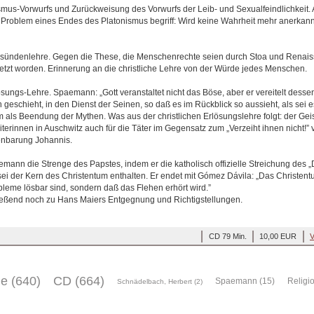
us-Vorwurfs und Zurückweisung des Vorwurfs der Leib- und Sexualfeindlichkeit. 
s Problem eines Endes des Platonismus begriff: Wird keine Wahrheit mehr anerkan
rbsündenlehre. Gegen die These, die Menschenrechte seien durch Stoa und Renai
tzt worden. Erinnerung an die christliche Lehre von der Würde jedes Menschen.
ungs-Lehre. Spaemann: „Gott veranstaltet nicht das Böse, aber er vereitelt dessen
n geschieht, in den Dienst der Seinen, so daß es im Rückblick so aussieht, als sei 
 als Beendung der Mythen. Was aus der christlichen Erlösungslehre folgt: der Geis
erinnen in Auschwitz auch für die Täter im Gegensatz zum „Verzeiht ihnen nicht!” 
nbarung Johannis.
emann die Strenge des Papstes, indem er die katholisch offizielle Streichung des „D
ei der Kern des Christentum enthalten. Er endet mit Gómez Dávila: „Das Christentu
leme lösbar sind, sondern daß das Flehen erhört wird.”
eßend noch zu Hans Maiers Entgegnung und Richtigstellungen.
CD 79 Min.
10,00 EUR
V
ge (640)
CD (664)
Spaemann (15)
Religi
Schnädelbach, Herbert (2)