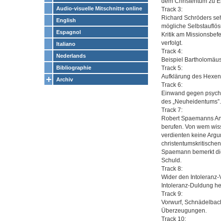
dem Christentum zu E
Audio-visuelle Mitschnitte online
Track 3:
Richard Schröders seh
English
mögliche Selbstauflös
Espagnol
Kritik am Missionsbefe
verfolgt.
Italiano
Track 4:
Nederlands
Beispiel Bartholomäu
Track 5:
Bibliographie
Aufklärung des Hexen
Archiv
Track 6:
Einwand gegen psychol
des „Neuheidentums”.
Track 7:
Robert Spaemanns Antw
berufen. Von wem wiss
verdienten keine Arg
christentumskritischen
Spaemann bemerkt die
Schuld.
Track 8:
Wider den Intoleranz-V
Intoleranz-Duldung he
Track 9:
Vorwurf, Schnädelbach
Überzeugungen.
Track 10: