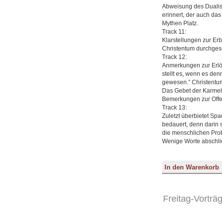
Abweisung des Dualism
erinnert, der auch da
Mythen Platz.
Track 11:
Klarstellungen zur E
Christentum durchgese
Track 12:
Anmerkungen zur Erlös
stellt es, wenn es den
gewesen.” Christentum
Das Gebet der Karmelit
Bemerkungen zur Offe
Track 13:
Zuletzt überbietet Spa
bedauert, denn darin s
die menschlichen Prob
Wenige Worte abschli
Freitag-Vorträ