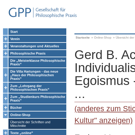
Start
Startseite
»
Online-Shop
»
Übersicht der 
Verein
Veranstaltungen und Aktuelles
Gerd B. A
Philosophische Praxis
Die „Meisterklasse Philosophische
Individuali
Praxis”
Die Villa Hartungen - das neue
„Haus der Philosophischen
Egoismus 
Praxis”
Zum „Lehrgang der
...
Philosophischen Praxis”
Zum „Studienkurs Philosophische
Praxis”
(anderes zum Sti
Bücher
Online-Shop
Kultur" anzeigen)
Übersicht der Schriften und
Mitschnitte
Texte „online”