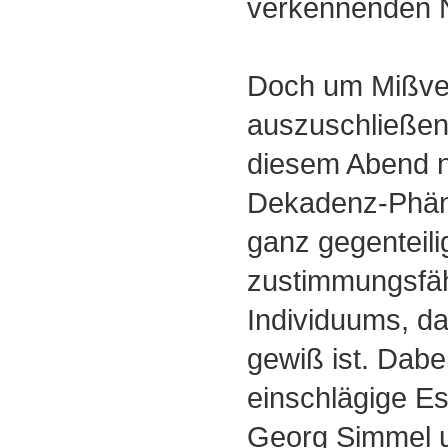
verkennenden 
Doch um Mißve
auszuschließen:
diesem Abend n
Dekadenz-Phän
ganz gegenteili
zustimmungsfäh
Individuums, d
gewiß ist. Dab
einschlägige Es
Georg Simmel u