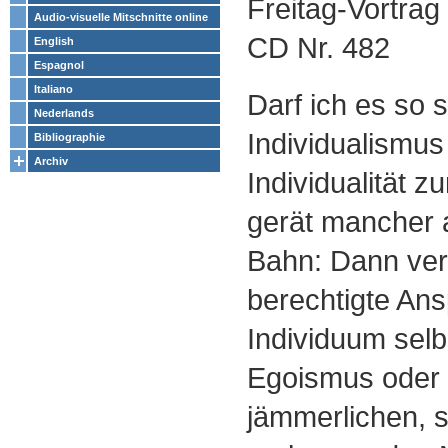
Freitag-Vortra
Audio-visuelle Mitschnitte online
CD Nr. 482
English
Espagnol
Italiano
Darf ich es so
Nederlands
Individualismus 
Bibliographie
Archiv
Individualität z
gerät mancher a
Bahn: Dann vers
berechtigte An
Individuum selbs
Egoismus oder
jämmerlichen, s