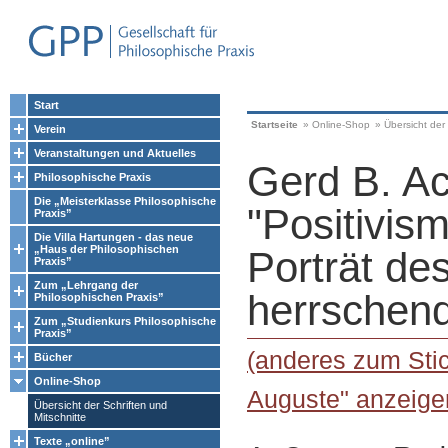
Start
Startseite
»
Online-Shop
»
Übersicht der 
Verein
Veranstaltungen und Aktuelles
Gerd B. A
Philosophische Praxis
Die „Meisterklasse Philosophische
"Positivis
Praxis”
Die Villa Hartungen - das neue
„Haus der Philosophischen
Porträt des
Praxis”
Zum „Lehrgang der
herrschen
Philosophischen Praxis”
Zum „Studienkurs Philosophische
Praxis”
(anderes zum Sti
Bücher
Online-Shop
Auguste" anzeige
Übersicht der Schriften und
Mitschnitte
Texte „online”