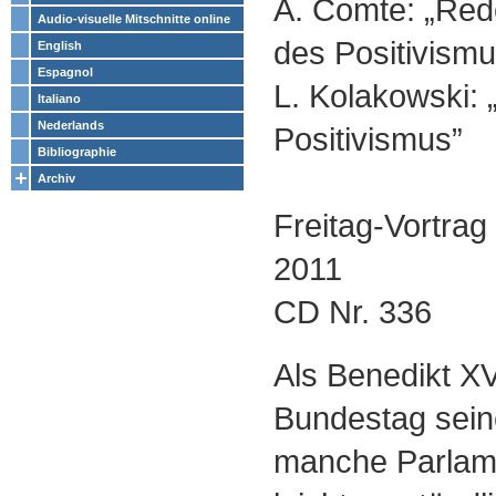
A. Comte: „Red
Audio-visuelle Mitschnitte online
des Positivismu
English
Espagnol
L. Kolakowski: 
Italiano
Nederlands
Positivismus”
Bibliographie
Archiv
Freitag-Vortrag
2011
CD Nr. 336
Als Benedikt XV
Bundestag seine
manche Parlame