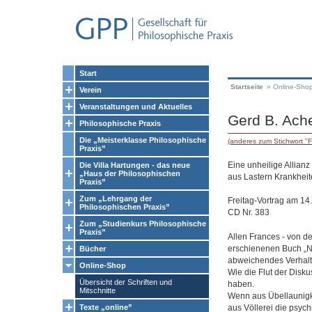
Start
Startseite
»
Online-Sho
Verein
Veranstaltungen und Aktuelles
Gerd B. Ach
Philosophische Praxis
Die „Meisterklasse Philosophische
(anderes zum Stichwort "F
Praxis”
Eine unheilige Allianz
Die Villa Hartungen - das neue
„Haus der Philosophischen
aus Lastern Krankhei
Praxis”
Zum „Lehrgang der
Freitag-Vortrag am 14
Philosophischen Praxis”
CD Nr. 383
Zum „Studienkurs Philosophische
Praxis”
Allen Frances - von de
erschienenen Buch „No
Bücher
abweichendes Verhalte
Online-Shop
Wie die Flut der Disku
Übersicht der Schriften und
haben.
Mitschnitte
Wenn aus Übellaunigke
aus Völlerei die psych
Texte „online”