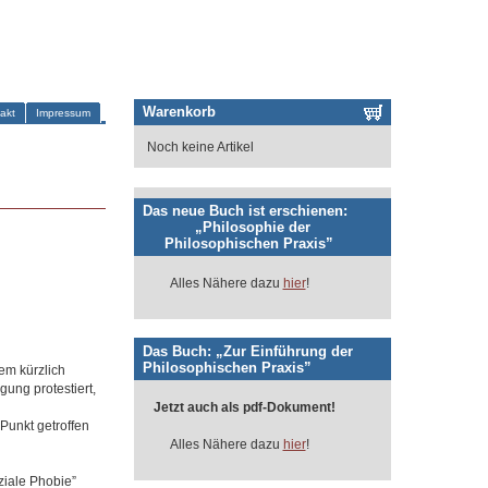
Warenkorb
akt
Impressum
Noch keine Artikel
Das neue Buch ist erschienen:
„Philosophie der
Philosophischen Praxis”
Alles Nähere dazu
hier
!
Das Buch: „Zur Einführung der
Philosophischen Praxis”
em kürzlich
ung protestiert,
Jetzt auch als pdf-Dokument!
 Punkt getroffen
Alles Nähere dazu
hier
!
ziale Phobie”