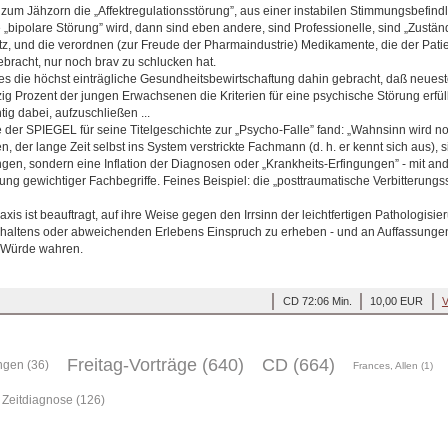
zum Jähzorn die „Affektregulationsstörung”, aus einer instabilen Stimmungsbefindl
te „bipolare Störung” wird, dann sind eben andere, sind Professionelle, sind „Zuständ
tz, und die verordnen (zur Freude der Pharmaindustrie) Medikamente, die der Patie
ebracht, nur noch brav zu schlucken hat.
s die höchst einträgliche Gesundheitsbewirtschaftung dahin gebracht, daß neues
zig Prozent der jungen Erwachsenen die Kriterien für eine psychische Störung erfüll
tig dabei, aufzuschließen ...
 der SPIEGEL für seine Titelgeschichte zur „Psycho-Falle” fand: „Wahnsinn wird no
, der lange Zeit selbst ins System verstrickte Fachmann (d. h. er kennt sich aus), s
ngen, sondern eine Inflation der Diagnosen oder „Krankheits-Erfingungen” - mit an
 gewichtiger Fachbegriffe. Feines Beispiel: die „posttraumatische Verbitterungss
xis ist beauftragt, auf ihre Weise gegen den Irrsinn der leichtfertigen Pathologisie
rhaltens oder abweichenden Erlebens Einspruch zu erheben - und an Auffassung
e Würde wahren.
CD 72:06 Min.
10,00 EUR
V
Freitag-Vorträge (640)
CD (664)
gen (36)
Frances, Allen (1)
Zeitdiagnose (126)