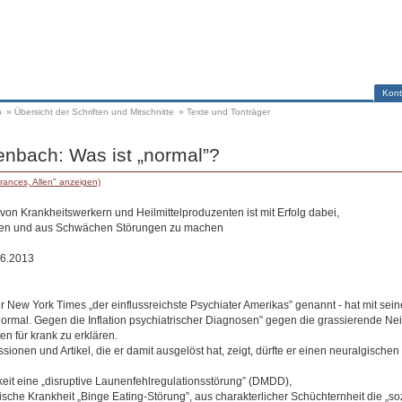
Kont
p
»
Übersicht der Schriften und Mitschnitte
»
Texte und Tonträger
enbach: Was ist „normal”?
rances, Allen" anzeigen)
 von Krankheitswerkern und Heilmittelproduzenten ist mit Erfolg dabei,
ten und aus Schwächen Störungen zu machen
.6.2013
r New York Times „der einflussreichste Psychiater Amerikas” genannt - hat mit sein
rmal. Gegen die Inflation psychiatrischer Diagnosen” gegen die grassierende Neig
n für krank zu erklären.
ssionen und Artikel, die er damit ausgelöst hat, zeigt, dürfte er einen neuralgischen
it eine „disruptive Launenfehlregulationsstörung” (DMDD),
ische Krankheit „Binge Eating-Störung”, aus charakterlicher Schüchternheit die „so