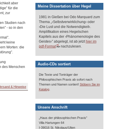
ichkeit aber
Meine Dissertation über Hegel
ige” für die
nt, zur
1981 in Gießen bei Odo Marquard zum
Thema „›Selbstverwirklichung‹ oder
ten Studien nach
›Die Lust und die Notwendigkeit‹.
en” - so in den
Amplifikation eines Hegelschen
Kapitels aus der ›Phänomenologie des
rmal”.
Geistes‹” abgelegt, ist ab jetzt
hier im
ieht keine
pdf-Format
nachzulesen.
dern Worten: die
törung”.
rung
Audio-CDs sortiert
en des Menschen
Die Texte und Tonträger der
Philosophischen Praxis ab sofort nach
Themen und Namen sortiert!
Stöbern Sie im
ersand & Hinweise
.
Katalog
Unsere Anschrift
„Haus der philosophischen Praxis”
Villa Hartungen 64
I-39016 St. Nikolaus/Ulten