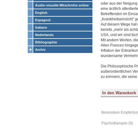
oder aus der Neigung 
Audio-visuelle Mitschnitte online
eine ärztlich attestier
English
Betreffenden im Einsa
„Krankheitseinsicht” g
Espagnol
Auf diesem Wege hat e
Italiano
bereits „mehr als acht
USA, und wir sind tüch
Nederlands
Mit andern Worten, die
Bibliographie
Allen Frances hingegen
Archiv
Inflation der Erkranku
wundersame Vermehrung
Die Philosophische Pra
außerordentlichen Ve
zu erinnern, die sein
Besondere Empfehlun
Psychotherapie (9)