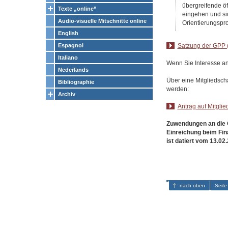
übergreifende ö
Texte „online”
eingehen und si
Audio-visuelle Mitschnitte online
Orientierungsp
English
Espagnol
Satzung der GPP 
Italiano
Wenn Sie Interesse an
Nederlands
Über eine Mitgliedsch
Bibliographie
werden:
Archiv
Antrag auf Mitglie
Zuwendungen an die G
Einreichung beim Fin
ist datiert vom 13.02
nach oben
Seite