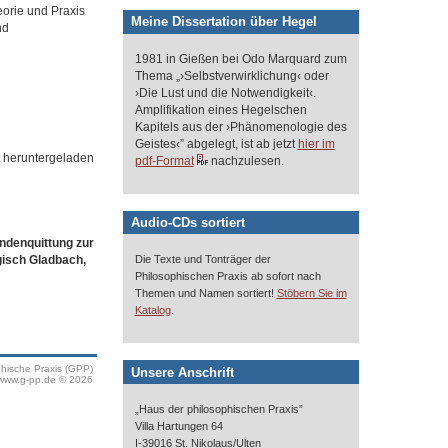
orie und Praxis
Meine Dissertation über Hegel
nd
1981 in Gießen bei Odo Marquard zum
Thema „›Selbstverwirklichung‹ oder
›Die Lust und die Notwendigkeit‹.
Amplifikation eines Hegelschen
Kapitels aus der ›Phänomenologie des
Geistes‹” abgelegt, ist ab jetzt
hier im
t heruntergeladen
pdf-Format
nachzulesen.
Audio-CDs sortiert
ndenquittung zur
gisch Gladbach,
Die Texte und Tonträger der
Philosophischen Praxis ab sofort nach
Themen und Namen sortiert!
Stöbern Sie im
.
Katalog
phische Praxis (GPP)
Unsere Anschrift
www.g-pp.de © 2026
„Haus der philosophischen Praxis”
Villa Hartungen 64
I-39016 St. Nikolaus/Ulten