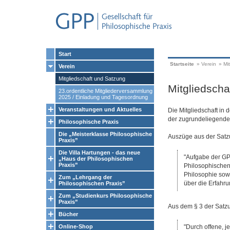
Start
Startseite
»
Verein
»
Mi
Verein
Mitgliedschaft und Satzung
Mitgliedscha
23.ordentliche Mitgliederversammlung
2025 / Einladung und Tagesordnung
Veranstaltungen und Aktuelles
Die Mitgliedschaft in 
der zugrundeliegende
Philosophische Praxis
Die „Meisterklasse Philosophische
Auszüge aus der Satz
Praxis”
Die Villa Hartungen - das neue
Aufgabe der GP
„Haus der Philosophischen
Praxis”
Philosophischen 
Philosophie sow
Zum „Lehrgang der
über die Erfahr
Philosophischen Praxis”
Zum „Studienkurs Philosophische
Praxis”
Aus dem § 3 der Satzu
Bücher
Online-Shop
Durch offene, j