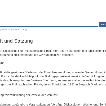
Kont
tgliedschaft und Satzung
ft und Satzung
der Gesellschaft für Philosophische Praxis steht allen natürlichen und juristischen P
n Satzung zustimmen und die GPP unterstützen möchten.
ung:
P ist die geeignete Förderung der Erwachsenenbildung sowie der Weiterbildung i
Praxis. So steht im Mittelpunkt der Bildungsprojekte einerseits die Vermittlung der 
ie des philosophischen Denkens überhaupt, andererseits aber die weiterbildende 
ungen der Philosophischen Praxis, deren Entwicklung 1981 in Bergisch Gladbach 
ng, "Verwirklichung der Zwecke des Vereins":
edermann zugängliche Veranstaltungen (Vorträge, Diskussionen, Wochenend-Semina