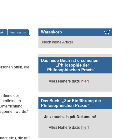
Warenkorb
akt
Impressum
Noch keine Artikel
Das neue Buch ist erschienen:
„Philosophie der
ersonen offen, die
Philosophischen Praxis”
Alles Nähere dazu
hier
!
m Sinne der
Das Buch: „Zur Einführung der
überlieferten
Philosophischen Praxis”
Unterrichtung
begonnen wurde.
Jetzt auch als pdf-Dokument!
Alles Nähere dazu
hier
!
re etc.), die auf