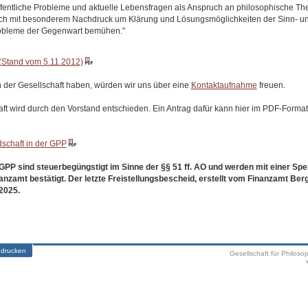
ffentliche Probleme und aktuelle Lebensfragen als Anspruch an philosophische The
ch mit besonderem Nachdruck um Klärung und Lösungsmöglichkeiten der Sinn- u
robleme der Gegenwart bemühen.
(Stand vom 5.11.2012)
 der Gesellschaft haben, würden wir uns über eine
Kontaktaufnahme
freuen.
aft wird durch den Vorstand entschieden. Ein Antrag dafür kann hier im PDF-Forma
dschaft in der GPP
PP sind steuerbegüngstigt im Sinne der §§ 51 ff. AO und werden mit einer Spe
anzamt bestätigt. Der letzte Freistellungsbescheid, erstellt vom Finanzamt Ber
.2025.
 drucken
Gesellschaft für Philoso