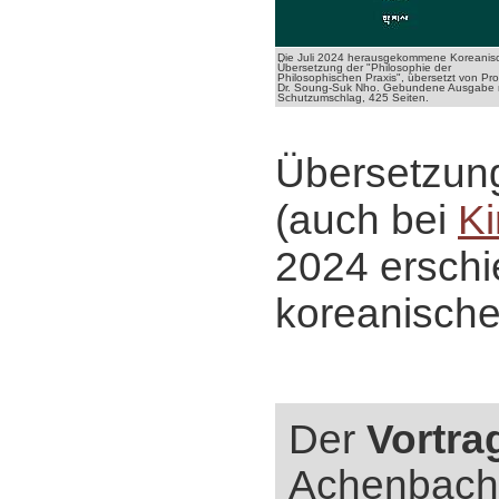
Die Juli 2024 herausgekommene Koreanis
Übersetzung der "Philosophie der
Philosophischen Praxis", übersetzt von Pro
Dr. Soung-Suk Nho. Gebundene Ausgabe 
Schutzumschlag, 425 Seiten.
Übersetzun
(auch bei
Ki
2024 ersch
koreanische
Der
Vortra
Achenbac