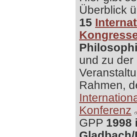
Überblick 
15
Interna
Kongress
Philosoph
und zu der 
Veranstalt
Rahmen, d
Internation
Konferenz
GPP
1998 
Gladbach/