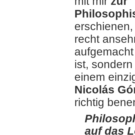
mit mir
zur
Philosophi
erschienen, 
recht anseh
aufgemacht u
ist, sondern
einem einzi
Nicolás Gó
richtig bene
Philosoph
auf das L