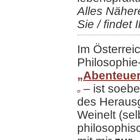
Alles Näher
Sie / findet I
Im Österrei
Philosophie
„Abenteuer
‒ ist soeb
des Heraus
Weinelt (sel
philosophisc