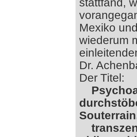
stattfand, 
vorangega
Mexiko und
wiederum m
einleitende
Dr. Achenba
Der Titel:
Psychoa
durchstöb
Souterrain
transzen