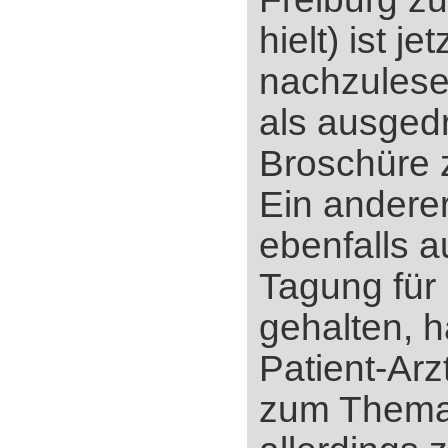
hielt) ist jet
nachzulese
als ausged
Broschüre 
Ein anderer
ebenfalls a
Tagung für
gehalten, h
Patient-Ar
zum Thema,