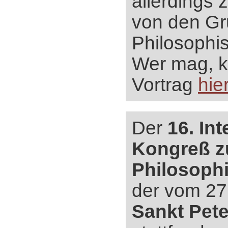
allerdings 
von den Gr
Philosophis
Wer mag, 
Vortrag
hie
Der
16. Int
Kongreß z
Philosoph
der vom 27.-
Sankt Pet