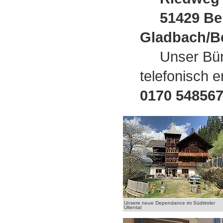
51429 Ber
Gladbach/
Unser Bür
telefonisch e
0170 548567
Unsere neue Dependance im Südtiroler
Ultental