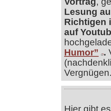
Vortrag
, g
Lesung a
Richtigen 
auf Youtu
hochgelad
Humor”
.
V
(nachdenkl
Vergnügen
Hier gibt e