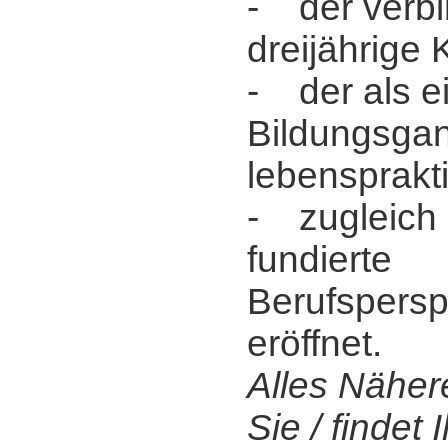
- der verbi
dreijährige 
- der als ei
Bildungsgan
lebensprakt
- zugleich 
fundierte
Berufspersp
eröffnet.
Alles Näher
Sie / findet I