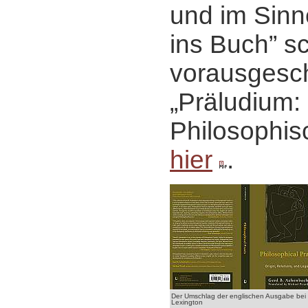
und im Sinn
ins Buch” s
vorausgesch
„Präludium:
Philosophis
hier
.
Der Umschlag der englischen Ausgabe bei
Lexington