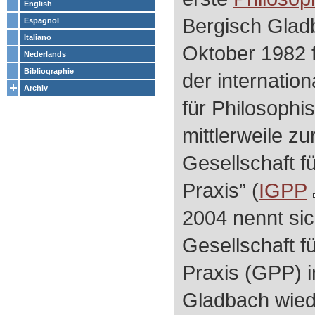
English
Bergisch Gladb
Espagnol
Italiano
Oktober 1982 
Nederlands
Bibliographie
der internatio
Archiv
für Philosophis
mittlerweile zu
Gesellschaft f
Praxis” (
IGPP
2004 nennt sic
Gesellschaft f
Praxis (GPP) i
Gladbach wied