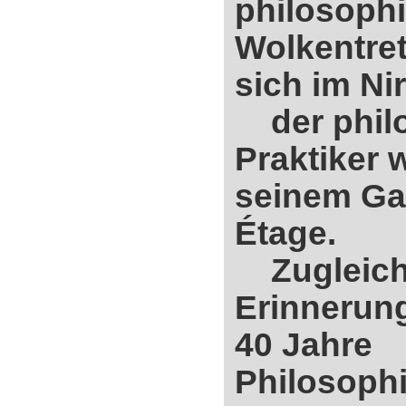
philosoph
Wolkentret
sich im N
der phil
Praktiker 
seinem Gas
Étage.
Zugleich
Erinnerun
40 Jahre
Philosoph