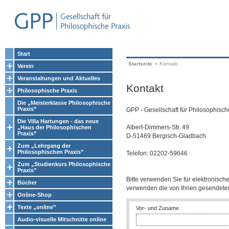
Start
Startseite
»
Kontakt
Verein
Veranstaltungen und Aktuelles
Kontakt
Philosophische Praxis
Die „Meisterklasse Philosophische
Praxis”
GPP - Gesellschaft für Philosophisch
Die Villa Hartungen - das neue
Albert-Dimmers-Str. 49
„Haus der Philosophischen
Praxis”
D-51469 Bergisch-Gladbach
Zum „Lehrgang der
Philosophischen Praxis”
Telefon: 02202-59646
Zum „Studienkurs Philosophische
Praxis”
Bitte verwenden Sie für elektronisch
Bücher
verwenden die von Ihnen gesendet
Online-Shop
Texte „online”
Vor- und Zuname
Audio-visuelle Mitschnitte online