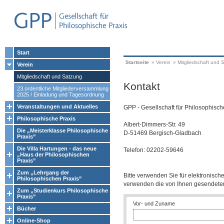
Start
Startseite
»
Verein
»
Mitgliedschaft und 
Verein
Mitgliedschaft und Satzung
Kontakt
23.ordentliche Mitgliederversammlung
2025 / Einladung und Tagesordnung
Veranstaltungen und Aktuelles
GPP - Gesellschaft für Philosophisch
Philosophische Praxis
Albert-Dimmers-Str. 49
Die „Meisterklasse Philosophische
D-51469 Bergisch-Gladbach
Praxis”
Die Villa Hartungen - das neue
Telefon: 02202-59646
„Haus der Philosophischen
Praxis”
Zum „Lehrgang der
Bitte verwenden Sie für elektronisch
Philosophischen Praxis”
verwenden die von Ihnen gesendet
Zum „Studienkurs Philosophische
Praxis”
Vor- und Zuname
Bücher
Online-Shop