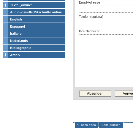
Email-Adresse
Texte „online”
Audio-visuelle Mitschnitte online
Telefon (optional)
English
Espagnol
Ihre Nachricht
Italiano
Nederlands
Bibliographie
Archiv
nach oben
Seite drucken