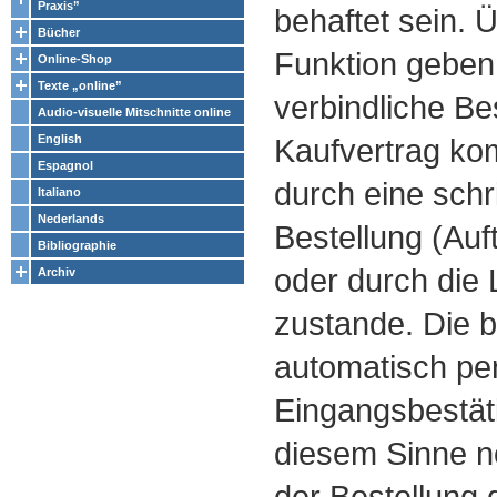
Praxis”
behaftet sein. 
Bücher
Funktion geben
Online-Shop
Texte „online”
verbindliche Be
Audio-visuelle Mitschnitte online
English
Kaufvertrag ko
Espagnol
durch eine schr
Italiano
Nederlands
Bestellung (Auf
Bibliographie
oder durch die L
Archiv
zustande. Die b
automatisch per
Eingangsbestäti
diesem Sinne 
der Bestellung 