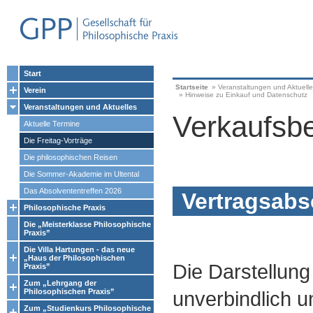
Start
Startseite
»
Veranstaltungen und Aktuell
Verein
»
Hinweise zu Einkauf und Datenschutz
Veranstaltungen und Aktuelles
Verkaufsb
Aktuelle Termine
Die Freitag-Vorträge
Die philosophischen Reisen
Die Sommer-Akademie im Ultental
Das Absolvententreffen 2026
Vertragsabs
Philosophische Praxis
Die „Meisterklasse Philosophische
Praxis”
Die Villa Hartungen - das neue
„Haus der Philosophischen
Die Darstellung 
Praxis”
Zum „Lehrgang der
Philosophischen Praxis”
unverbindlich u
Zum „Studienkurs Philosophische