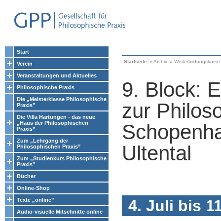
Start
Startseite
»
Archiv
»
Weiterbildungskurse
Verein
Veranstaltungen und Aktuelles
9. Block: 
Philosophische Praxis
Die „Meisterklasse Philosophische
zur Philos
Praxis”
Die Villa Hartungen - das neue
„Haus der Philosophischen
Schopenha
Praxis”
Zum „Lehrgang der
Ultental
Philosophischen Praxis”
Zum „Studienkurs Philosophische
Praxis”
Bücher
Online-Shop
Texte „online”
4. Juli bis 1
Audio-visuelle Mitschnitte online