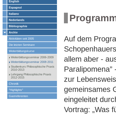
English
Espagnol
Italiano
Program
Nederlands
Bibliographie
Archiv
Auf dem Progra
Aktivitäten seit 2005
Die letzten Seminare
Schopenhauers
Weiterbildungskurse
allem aber - au
Weiterbildungsseminar 2006-2009
Weiterbildungsseminar 2008-2011
Paralipomena” 
Studienkurs Philosophische Praxis
2010-2013
Lehrgang Philosophische Praxis
zur Lebensweis
2012-2015
Chronik
gemeinsames G
"Highlights"
Gastreferenten
eingeleitet du
Vortrag: „Was f