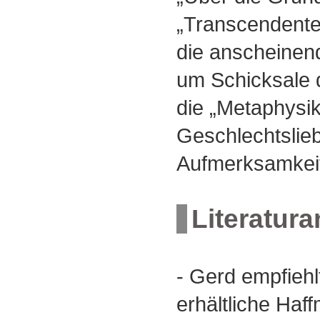
„Transcendente
die anscheinend
um Schicksale 
die „Metaphysik
Geschlechtslie
Aufmerksamkei
Literatur
- Gerd empfiehlt
erhältliche Haf