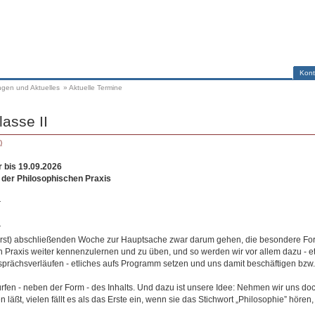
Kont
ngen und Aktuelles
»
Aktuelle Termine
lasse II
)
r bis 19.09.2026
 der Philosophischen Praxis
r
r
orerst) abschließenden Woche zur Hauptsache zwar darum gehen, die besondere F
n Praxis weiter kennenzulernen und zu üben, und so werden wir vor allem dazu - e
prächsverläufen - etliches aufs Programm setzen und uns damit beschäftigen bzw.
en - neben der Form - des Inhalts. Und dazu ist unsere Idee: Nehmen wir uns d
läßt, vielen fällt es als das Erste ein, wenn sie das Stichwort „Philosophie” hören, 