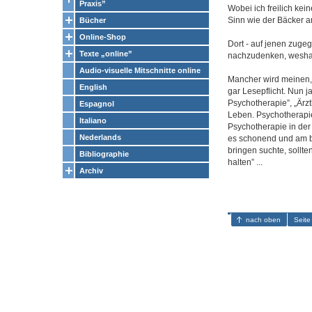
Praxis”
Wobei ich freilich ke
Sinn wie der Bäcker am
Bücher
Online-Shop
Dort - auf jenen zuge
Texte „online”
nachzudenken, weshalb
Audio-visuelle Mitschnitte online
Mancher wird meinen, d
English
gar Lesepflicht. Nun ja
Psychotherapie”, „Ärz
Espagnol
Leben. Psychotherapie
Italiano
Psychotherapie in der 
Nederlands
es schonend und am bes
bringen suchte, sollt
Bibliographie
halten” ...
Archiv
nach oben
Seite