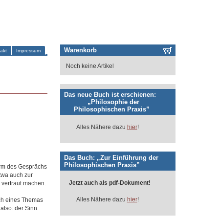
Warenkorb
akt
Impressum
Noch keine Artikel
Das neue Buch ist erschienen:
„Philosophie der
Philosophischen Praxis”
Alles Nähere dazu
hier
!
Das Buch: „Zur Einführung der
Philosophischen Praxis”
orm des Gesprächs
twa auch zur
Jetzt auch als pdf-Dokument!
 vertraut machen.
Alles Nähere dazu
hier
!
och eines Themas
also: der Sinn.