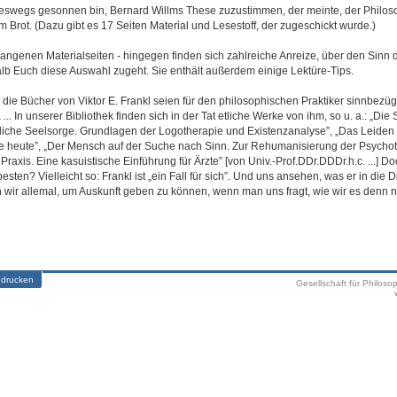
ineswegs gesonnen bin, Bernard Willms These zuzustimmen, der meinte, der Philos
 Brot. (Dazu gibt es 17 Seiten Material und Lesestoff, der zugeschickt wurde.)
gangenen Materialseiten - hingegen finden sich zahlreiche Anreize, über den Sinn 
 Euch diese Auswahl zugeht. Sie enthält außerdem einige Lektüre-Tips.
ie Bücher von Viktor E. Frankl seien für den philosophischen Praktiker sinnbezügli
 ... In unserer Bibliothek finden sich in der Tat etliche Werke von ihm, so u. a.: „Die 
tliche Seelsorge. Grundlagen der Logotherapie und Existenzanalyse”, „Das Leiden
 heute”, „Der Mensch auf der Suche nach Sinn. Zur Rehumanisierung der Psychot
Praxis. Eine kasuistische Einführung für Ärzte” [von Univ.-Prof.DDr.DDDr.h.c. ...] D
ten? Vielleicht so: Frankl ist „ein Fall für sich”. Und uns ansehen, was er in die 
en wir allemal, um Auskunft geben zu können, wenn man uns fragt, wie wir es denn 
 drucken
Gesellschaft für Philoso