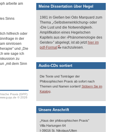
oph arbeite am
Meine Dissertation über Hegel
1981 in Gießen bei Odo Marquard zum
des Sinns
Thema „›Selbstverwirklichung‹ oder
›Die Lust und die Notwendigkeit‹.
Amplifikation eines Hegelschen
ch hilfreich oder
Kapitels aus der ›Phänomenologie des
Sinnfrage in der
Geistes‹” abgelegt, ist ab jetzt
hier im
 am sinnlosen
pdf-Format
nachzulesen.
herapie” und „Die
och wie sage ich
Diskussion zu
nun „mit dem Sinn
Audio-CDs sortiert
Die Texte und Tonträger der
Philosophischen Praxis ab sofort nach
Themen und Namen sortiert!
Stöbern Sie im
.
Katalog
phische Praxis (GPP)
www.g-pp.de © 2026
Unsere Anschrift
„Haus der philosophischen Praxis”
Villa Hartungen 64
I-39016 St. Nikolaus/Ulten