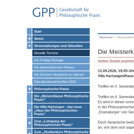
Start
Startseite
»
Veranstaltu
Verein
Veranstaltungen und Aktuelles
Die Meisterk
Aktuelle Termine
Die Freitag-Vorträge
(andere Termine anzeigen
Die philosophischen Reisen
12.09.2026, 19:00 Uh
Die Sommer-Akademie im Ultental
Villa Hartungen/Haus
Das Absolvententreffen 2026
Treffen im 4. Semeste
Philosophische Praxis
Die „Meisterklasse Philosophische
Treffen im 4. Semeste
Praxis”
Es wird in dieser (v
in der Philosophische
Die Villa Hartungen - das neue
„Haus der Philosophischen
„Dramaturgie” von Ges
Praxis”
Zum „Lehrgang der
Doch Gespräche bedürf
Philosophischen Praxis”
an, von dem sich sagen 
Zum „Studienkurs Philosophische