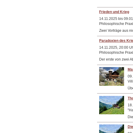
Frieden und Krieg
14.11.2025 bis 09.0
Philosophische Praxi
Zwei Vorträge aus ni
Paradoxien des Kri
14.11.2025, 20:00 U
Philosophische Praxi
Der erste von zwei 
Ma
09.
Vil
Übe
Th
18.
"Ha
Die
Die