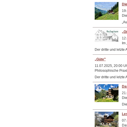
Di
19.
Die
„Au
„G
12.
Im 
Der dritte und letz
„Güte”
11.07.2025, 20:00 U
Philosophische Praxi
Der dritte und letz
Das
21.
Die
Die
Le
07.
Das