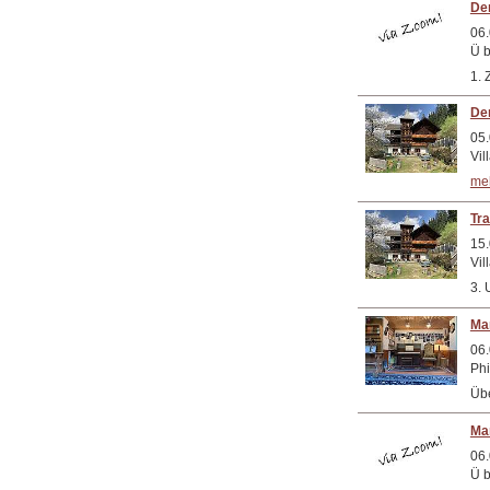
Der
06.
Ü b
1. 
Der
05.
Vil
meh
Tra
15.
Vil
3. 
Ma
06.
Phi
Übe
Ma
06.
Ü b