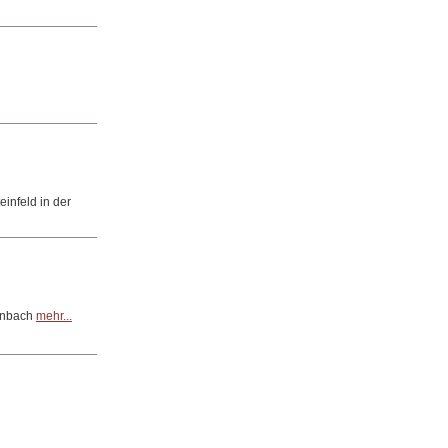
infeld in der
henbach
mehr...