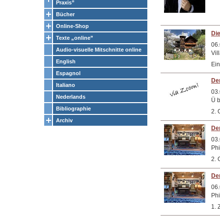
Praxis”
Bücher
Online-Shop
Die
Texte „online”
06.
Audio-visuelle Mitschnitte online
Vil
English
Ein
Espagnol
Der
Italiano
03.
Nederlands
Ü b
Bibliographie
2. 
Archiv
Der
03.
Phi
2. 
Der
06.
Phi
1. 