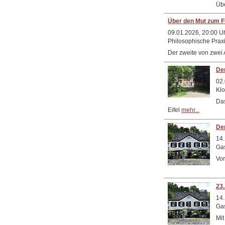
Übe
Über den Mut zum F
09.01.2026, 20:00 U
Philosophische Praxi
Der zweite von zwei
De
02.
Klo
Das
Eifel
mehr...
De
14.
Gas
Vor
23.
14.
Gas
Mit