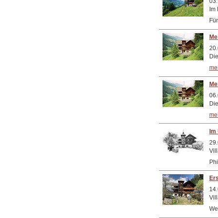
03.
Im 
Für
Mei
20.
Die
meh
Mei
06.
Die
meh
Im 
29.
Vil
Ph
Ers
14.
Vil
Wer