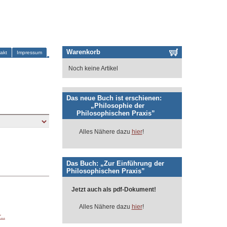
Warenkorb
akt
Impressum
Noch keine Artikel
Das neue Buch ist erschienen:
„Philosophie der
Philosophischen Praxis”
Alles Nähere dazu
hier
!
Das Buch: „Zur Einführung der
Philosophischen Praxis”
Jetzt auch als pdf-Dokument!
Alles Nähere dazu
hier
!
..