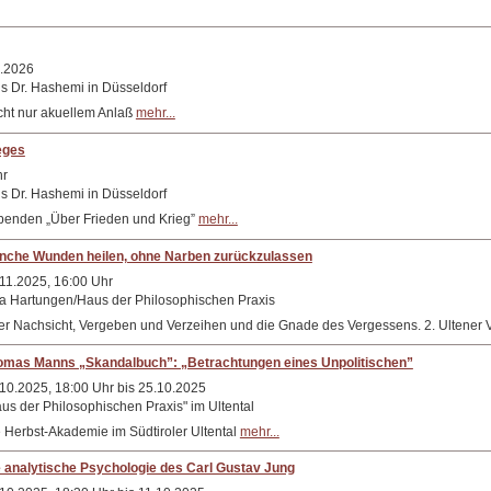
1.2026
s Dr. Hashemi in Düsseldorf
cht nur akuellem Anlaß
mehr...
eges
hr
s Dr. Hashemi in Düsseldorf
Abenden „Über Frieden und Krieg”
mehr...
nche Wunden heilen, ohne Narben zurückzulassen
11.2025, 16:00 Uhr
la Hartungen/Haus der Philosophischen Praxis
r Nachsicht, Vergeben und Verzeihen und die Gnade des Vergessens. 2. Ultener 
omas Manns „Skandalbuch”: „Betrachtungen eines Unpolitischen”
10.2025, 18:00 Uhr bis 25.10.2025
us der Philosophischen Praxis" im Ultental
 Herbst-Akademie im Südtiroler Ultental
mehr...
 analytische Psychologie des Carl Gustav Jung