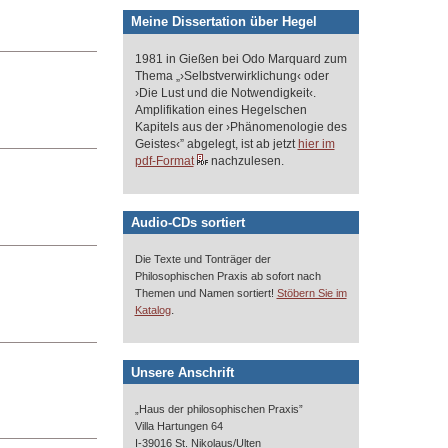
Meine Dissertation über Hegel
1981 in Gießen bei Odo Marquard zum
Thema „›Selbstverwirklichung‹ oder
›Die Lust und die Notwendigkeit‹.
Amplifikation eines Hegelschen
Kapitels aus der ›Phänomenologie des
Geistes‹” abgelegt, ist ab jetzt
hier im
pdf-Format
nachzulesen.
Audio-CDs sortiert
Die Texte und Tonträger der
Philosophischen Praxis ab sofort nach
Themen und Namen sortiert!
Stöbern Sie im
.
Katalog
Unsere Anschrift
„Haus der philosophischen Praxis”
Villa Hartungen 64
I-39016 St. Nikolaus/Ulten