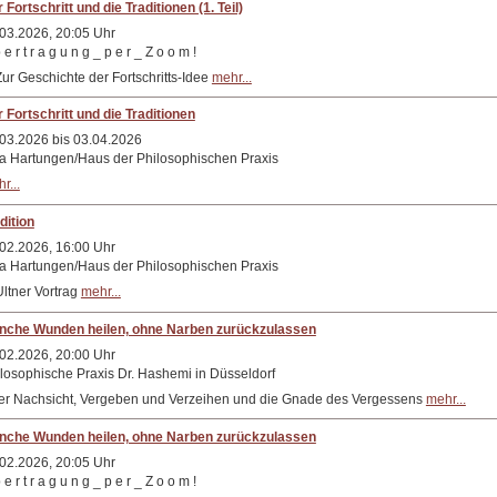
 Fortschritt und die Traditionen (1. Teil)
03.2026, 20:05 Uhr
 e r t r a g u n g _ p e r _ Z o o m !
Zur Geschichte der Fortschritts-Idee
mehr...
 Fortschritt und die Traditionen
03.2026 bis 03.04.2026
la Hartungen/Haus der Philosophischen Praxis
r...
dition
02.2026, 16:00 Uhr
la Hartungen/Haus der Philosophischen Praxis
Ultner Vortrag
mehr...
nche Wunden heilen, ohne Narben zurückzulassen
02.2026, 20:00 Uhr
losophische Praxis Dr. Hashemi in Düsseldorf
r Nachsicht, Vergeben und Verzeihen und die Gnade des Vergessens
mehr...
nche Wunden heilen, ohne Narben zurückzulassen
02.2026, 20:05 Uhr
 e r t r a g u n g _ p e r _ Z o o m !