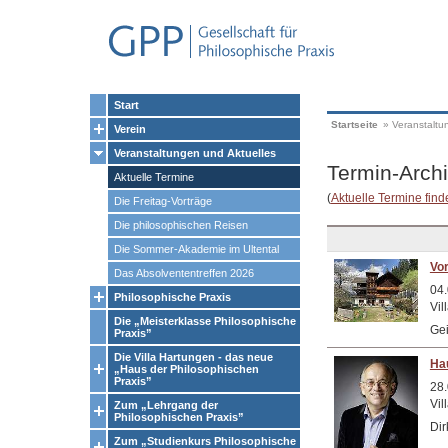
Start
Startseite
»
Veranstaltu
Verein
Veranstaltungen und Aktuelles
Termin-Arch
Aktuelle Termine
(
Aktuelle Termine finde
Die Freitag-Vorträge
Die philosophischen Reisen
Die Sommer-Akademie im Ultental
Vor
Das Absolvententreffen 2026
04.
Philosophische Praxis
Vil
Die „Meisterklasse Philosophische
Gei
Praxis”
Die Villa Hartungen - das neue
Hau
„Haus der Philosophischen
Praxis”
28.
Vil
Zum „Lehrgang der
Philosophischen Praxis”
Dir
Zum „Studienkurs Philosophische