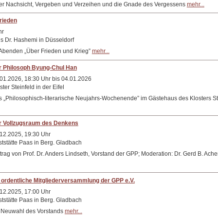
r Nachsicht, Vergeben und Verzeihen und die Gnade des Vergessens
mehr...
rieden
hr
s Dr. Hashemi in Düsseldorf
 Abenden „Über Frieden und Krieg”
mehr...
r Philosoph Byung-Chul Han
01.2026, 18:30 Uhr bis 04.01.2026
ster Steinfeld in der Eifel
 „Philosophisch-literarische Neujahrs-Wochenende” im Gästehaus des Klosters Ste
r Vollzugsraum des Denkens
12.2025, 19:30 Uhr
tstätte Paas in Berg. Gladbach
trag von Prof. Dr. Anders Lindseth, Vorstand der GPP; Moderation: Dr. Gerd B. Ac
 ordentliche Mitgliederversammlung der GPP e.V.
12.2025, 17:00 Uhr
tstätte Paas in Berg. Gladbach
 Neuwahl des Vorstands
mehr...