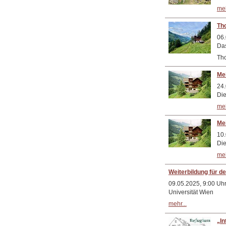
meh
Th
06.
Das
Tho
Mei
24.
Die
meh
Mei
10.
Die
meh
Weiterbildung für d
09.05.2025, 9:00 Uhr
Universität Wien
mehr...
„In