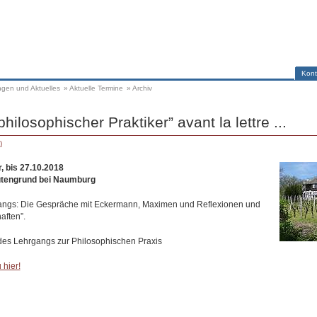
Kont
ngen und Aktuelles
»
Aktuelle Termine
»
Archiv
hilosophischer Praktiker” avant la lettre ...
)
, bis 27.10.2018
ütengrund bei Naumburg
gangs: Die Gespräche mit Eckermann, Maximen und Reflexionen und
aften”.
r des Lehrgangs zur Philosophischen Praxis
 hier!