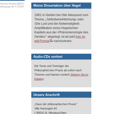
phische Praxis (GPP)
Meine Dissertation über Hegel
www.g-pp.de © 2026
1981 in Gießen bei Odo Marquard zum
Thema „›Selbstverwirklichung‹ oder
›Die Lust und die Notwendigkeit‹.
Amplifikation eines Hegelschen
Kapitels aus der ›Phänomenologie des
Geistes‹” abgelegt, ist ab jetzt
hier im
pdf-Format
nachzulesen.
Audio-CDs sortiert
Die Texte und Tonträger der
Philosophischen Praxis ab sofort nach
Themen und Namen sortiert!
Stöbern Sie im
.
Katalog
Unsere Anschrift
„Haus der philosophischen Praxis”
Villa Hartungen 64
I-39016 St. Nikolaus/Ulten