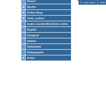
Praxis”
nach oben
Seite
Bücher
Online-Shop
Texte „online”
Audio-visuelle Mitschnitte online
English
Espagnol
Italiano
Nederlands
Bibliographie
Archiv