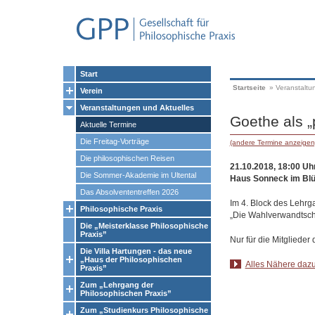
Start
Startseite
»
Veranstaltu
Verein
Veranstaltungen und Aktuelles
Goethe als „p
Aktuelle Termine
Die Freitag-Vorträge
(andere Termine anzeigen
Die philosophischen Reisen
21.10.2018, 18:00 Uhr
Die Sommer-Akademie im Ultental
Haus Sonneck im Bl
Das Absolvententreffen 2026
Im 4. Block des Lehr
Philosophische Praxis
„Die Wahlverwandtsch
Die „Meisterklasse Philosophische
Praxis”
Nur für die Mitgliede
Die Villa Hartungen - das neue
„Haus der Philosophischen
Alles Nähere dazu
Praxis”
Zum „Lehrgang der
Philosophischen Praxis”
Zum „Studienkurs Philosophische