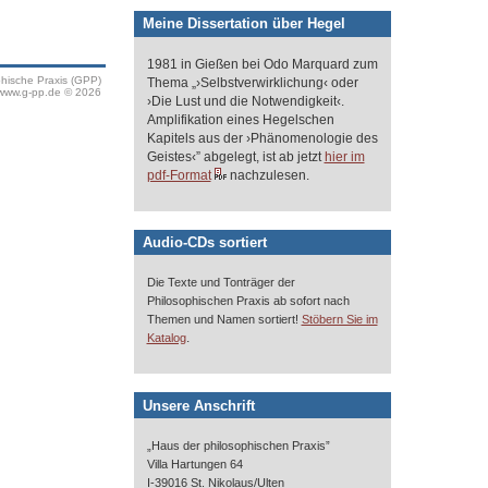
Meine Dissertation über Hegel
1981 in Gießen bei Odo Marquard zum
phische Praxis (GPP)
Thema „›Selbstverwirklichung‹ oder
www.g-pp.de © 2026
›Die Lust und die Notwendigkeit‹.
Amplifikation eines Hegelschen
Kapitels aus der ›Phänomenologie des
Geistes‹” abgelegt, ist ab jetzt
hier im
pdf-Format
nachzulesen.
Audio-CDs sortiert
Die Texte und Tonträger der
Philosophischen Praxis ab sofort nach
Themen und Namen sortiert!
Stöbern Sie im
.
Katalog
Unsere Anschrift
„Haus der philosophischen Praxis”
Villa Hartungen 64
I-39016 St. Nikolaus/Ulten