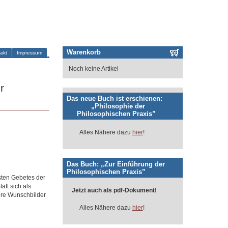
Warenkorb
akt
Impressum
Noch keine Artikel
r
Das neue Buch ist erschienen:
„Philosophie der
Philosophischen Praxis”
Alles Nähere dazu
hier
!
Das Buch: „Zur Einführung der
Philosophischen Praxis”
gsten Gebetes der
tt sich als
Jetzt auch als pdf-Dokument!
ere Wunschbilder
Alles Nähere dazu
hier
!