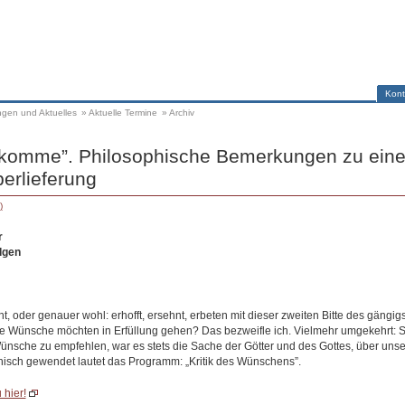
Kont
ngen und Aktuelles
»
Aktuelle Termine
»
Archiv
 komme”. Philosophische Bemerkungen zu eine
berlieferung
)
r
dgen
, oder genauer wohl: erhofft, ersehnt, erbeten mit dieser zweiten Bitte des gängi
e Wünsche möchten in Erfüllung gehen? Das bezweifle ich. Vielmehr umgekehrt: Sta
Wünsche zu empfehlen, war es stets die Sache der Götter und des Gottes, über uns
hisch gewendet lautet das Programm: „Kritik des Wünschens”.
 hier!