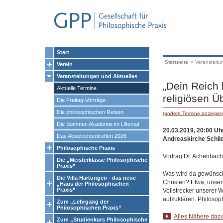
Start
Startseite
»
Veranstaltu
Verein
Veranstaltungen und Aktuelles
„Dein Reich
Aktuelle Termine
religiösen Ü
Die Freitag-Vorträge
Die philosophischen Reisen
(andere Termine anzeigen
Die Sommer-Akademie im Ultental
20.03.2019, 20:00 Uh
Das Absolvententreffen 2026
Andreaskirche Schil
Philosophische Praxis
Vortrag Dr. Achenbach
Die „Meisterklasse Philosophische
Praxis”
Was wird da gewünscht
Die Villa Hartungen - das neue
Christen? Etwa, unser
„Haus der Philosophischen
Praxis”
Vollstrecker unserer 
aufzuklären. Philosop
Zum „Lehrgang der
Philosophischen Praxis”
Alles Nähere dazu
Zum „Studienkurs Philosophische