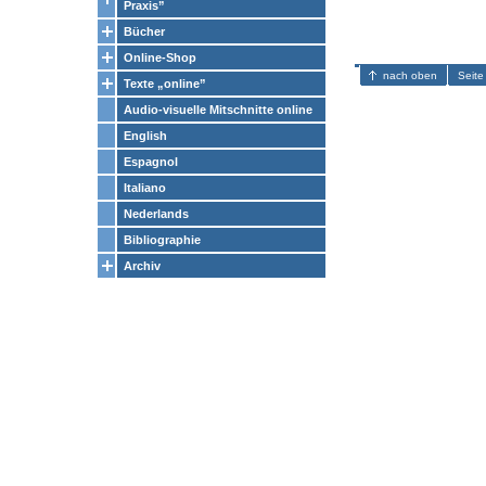
Praxis”
Bücher
Online-Shop
nach oben
Seite
Texte „online”
Audio-visuelle Mitschnitte online
English
Espagnol
Italiano
Nederlands
Bibliographie
Archiv