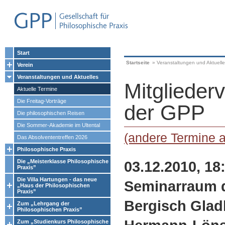
Start
Startseite
»
Veranstaltungen und Aktuell
Verein
Veranstaltungen und Aktuelles
Mitgliede
Aktuelle Termine
Die Freitag-Vorträge
der GPP
Die philosophischen Reisen
Die Sommer-Akademie im Ultental
(andere Termine 
Das Absolvententreffen 2026
Philosophische Praxis
03.12.2010, 18
Die „Meisterklasse Philosophische
Praxis”
Die Villa Hartungen - das neue
Seminarraum d
„Haus der Philosophischen
Praxis”
Bergisch Gla
Zum „Lehrgang der
Philosophischen Praxis”
Zum „Studienkurs Philosophische