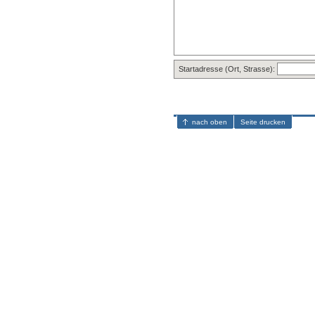
Startadresse (Ort, Strasse):
nach oben
Seite drucken