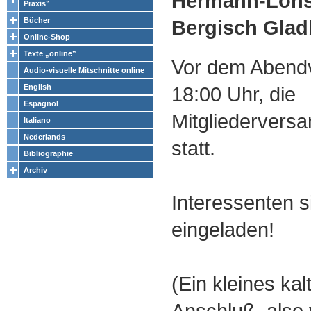
Hermann-Löns-
Praxis”
Bergisch Gla
Bücher
Online-Shop
Texte „online”
Vor dem Abendv
Audio-visuelle Mitschnitte online
18:00 Uhr, die
English
Espagnol
Mitgliedervers
Italiano
Nederlands
statt.
Bibliographie
Archiv
Interessenten s
eingeladen!
(Ein kleines kal
Anschluß, also