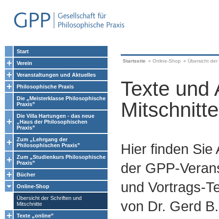
Start
Startseite
»
Online-Shop
»
Übersicht der 
Verein
Veranstaltungen und Aktuelles
Texte und 
Philosophische Praxis
Die „Meisterklasse Philosophische
Mitschnitte
Praxis”
Die Villa Hartungen - das neue
„Haus der Philosophischen
Praxis”
Zum „Lehrgang der
Hier finden Sie
Philosophischen Praxis”
Zum „Studienkurs Philosophische
Praxis”
der GPP-Verans
Bücher
und Vortrags-Te
Online-Shop
Übersicht der Schriften und
von Dr. Gerd B.
Mitschnitte
Texte „online”