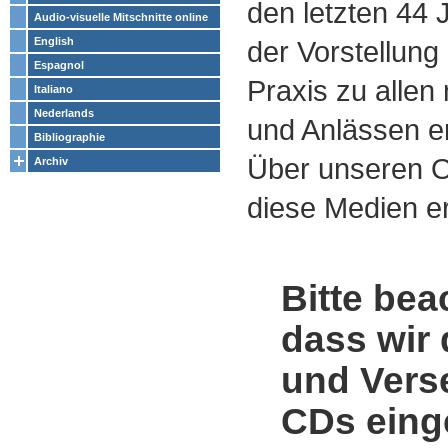
den letzten 44
Audio-visuelle Mitschnitte online
English
der Vorstellung
Espagnol
Praxis zu alle
Italiano
Nederlands
und Anlässen e
Bibliographie
Über unseren O
Archiv
diese Medien er
Bitte bea
dass wir 
und Vers
CDs einge