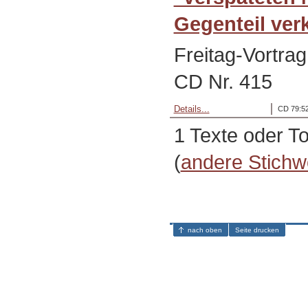
Gegenteil verk
Freitag-Vortra
CD Nr. 415
Details...
CD 79:52
1 Texte oder T
(
andere Stichw
nach oben
Seite drucken