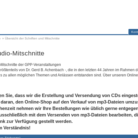
Kont
p
»
Übersicht der Schriften und Mitschnitte
dio-Mitschnitte
-Mitschnitte der GPP-Veranstaltungen
größtenteils von Dr. Gerd B. Achenbach -, die in den letzten 44 Jahren im Rahmen d
is zu allen möglichen Themen und Anlässen entstanden sind. Über unseren Online
en Sie, dass wir die Erstellung und Versendung von CDs eingeste
 daran, den Online-Shop auf den Verkauf von mp3-Dateien umzus
henzeit nehmen wir Ihre Bestellungen wie üblich gerne entgege
usschließlich mit dem Versenden von mp3-Dateien bearbeiten, di
nk zur Verfügung gestellt werden.
m Verständnis!
re Stichworte
)