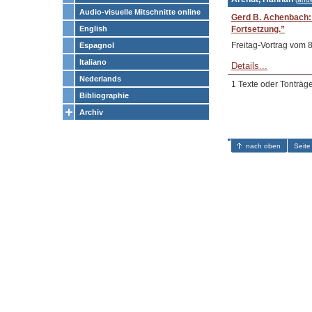
Audio-visuelle Mitschnitte online
Gerd B. Achenbach: 
English
Fortsetzung.”
Freitag-Vortrag vom 
Espagnol
Italiano
Details...
Nederlands
1 Texte oder Tonträg
Bibliographie
Archiv
nach oben
Seite