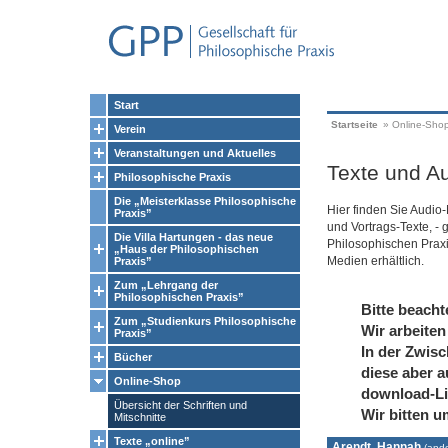
Start
Startseite
»
Online-Sho
Verein
Veranstaltungen und Aktuelles
Texte und Au
Philosophische Praxis
Die „Meisterklasse Philosophische
Hier finden Sie Audio
Praxis”
und Vortrags-Texte, - 
Die Villa Hartungen - das neue
Philosophischen Prax
„Haus der Philosophischen
Medien erhältlich.
Praxis”
Zum „Lehrgang der
Philosophischen Praxis”
Bitte beacht
Zum „Studienkurs Philosophische
Wir arbeiten
Praxis”
In der Zwisc
Bücher
diese aber a
Online-Shop
download-Li
Übersicht der Schriften und
Wir bitten u
Mitschnitte
Texte „online”
Arendt, Hannah
(
ande