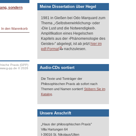
Meine Dissertation über Hegel
fang, sondern
1981 in Gießen bei Odo Marquard zum
Thema „›Selbstverwirklichung‹ oder
›Die Lust und die Notwendigkeit‹.
Amplifikation eines Hegelschen
Kapitels aus der ›Phänomenologie des
Geistes‹” abgelegt, ist ab jetzt
hier im
pdf-Format
nachzulesen.
phische Praxis (GPP)
Audio-CDs sortiert
www.g-pp.de © 2026
Die Texte und Tonträger der
Philosophischen Praxis ab sofort nach
Themen und Namen sortiert!
Stöbern Sie im
.
Katalog
Unsere Anschrift
„Haus der philosophischen Praxis”
Villa Hartungen 64
I-39016 St. Nikolaus/Ulten