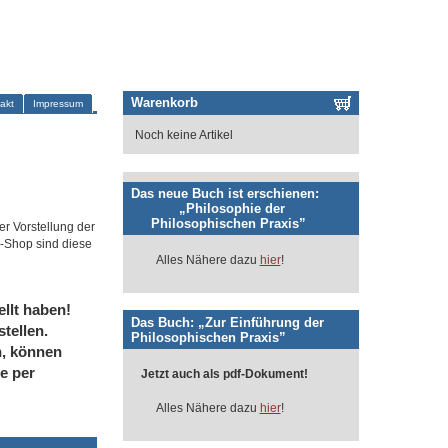
Warenkorb
akt
Impressum
Noch keine Artikel
Das neue Buch ist erschienen:
„Philosophie der
Philosophischen Praxis”
er Vorstellung der
-Shop sind diese
Alles Nähere dazu
hier
!
llt haben!
Das Buch: „Zur Einführung der
tellen.
Philosophischen Praxis”
n, können
e per
Jetzt auch als pdf-Dokument!
Alles Nähere dazu
hier
!