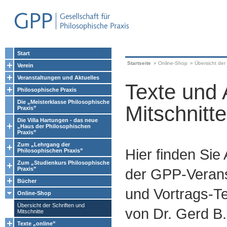
Start
Startseite
»
Online-Shop
»
Übersicht der 
Verein
Veranstaltungen und Aktuelles
Texte und 
Philosophische Praxis
Die „Meisterklasse Philosophische
Mitschnitte
Praxis”
Die Villa Hartungen - das neue
„Haus der Philosophischen
Praxis”
Zum „Lehrgang der
Hier finden Sie
Philosophischen Praxis”
Zum „Studienkurs Philosophische
Praxis”
der GPP-Verans
Bücher
und Vortrags-Te
Online-Shop
Übersicht der Schriften und
von Dr. Gerd B.
Mitschnitte
Texte „online”