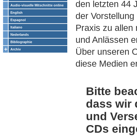
den letzten 44
Audio-visuelle Mitschnitte online
English
der Vorstellung
Espagnol
Praxis zu alle
Italiano
Nederlands
und Anlässen e
Bibliographie
Über unseren O
Archiv
diese Medien er
Bitte bea
dass wir 
und Vers
CDs einge