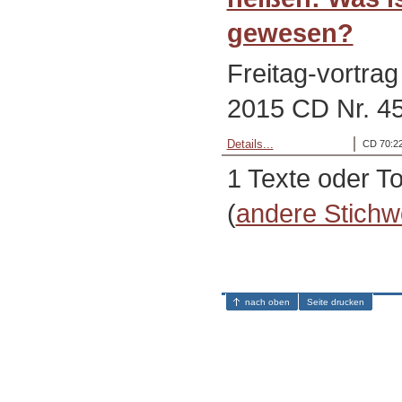
gewesen?
Freitag-vortra
2015 CD Nr. 4
Details...
CD 70:22
1 Texte oder T
(
andere Stichw
nach oben
Seite drucken