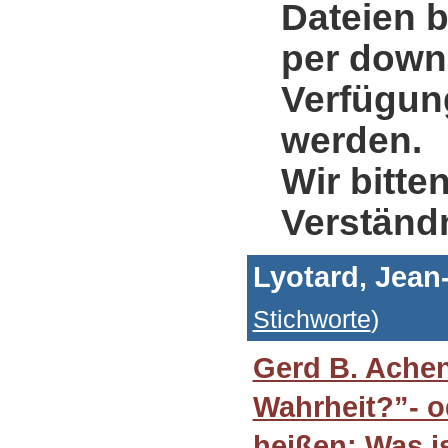
Dateien b
per down
Verfügung
werden.
Wir bitte
Verständ
Lyotard, Jean
Stichworte
)
Gerd B. Achen
Wahrheit?”- 
heißen: Was i