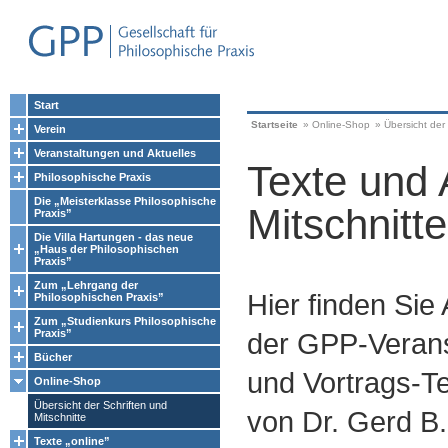
Start
Startseite
»
Online-Shop
»
Übersicht der 
Verein
Veranstaltungen und Aktuelles
Texte und 
Philosophische Praxis
Die „Meisterklasse Philosophische
Mitschnitte
Praxis”
Die Villa Hartungen - das neue
„Haus der Philosophischen
Praxis”
Zum „Lehrgang der
Hier finden Sie
Philosophischen Praxis”
Zum „Studienkurs Philosophische
Praxis”
der GPP-Verans
Bücher
und Vortrags-Te
Online-Shop
Übersicht der Schriften und
von Dr. Gerd B.
Mitschnitte
Texte „online”