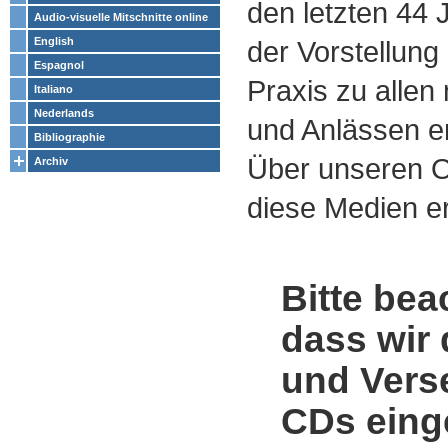
den letzten 44
Audio-visuelle Mitschnitte online
English
der Vorstellung
Espagnol
Praxis zu alle
Italiano
Nederlands
und Anlässen e
Bibliographie
Über unseren O
Archiv
diese Medien er
Bitte bea
dass wir 
und Vers
CDs einge