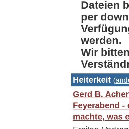
Dateien b
per down
Verfügung
werden.
Wir bitte
Verständ
Heiterkeit
(
and
Gerd B. Ache
Feyerabend - 
machte, was er