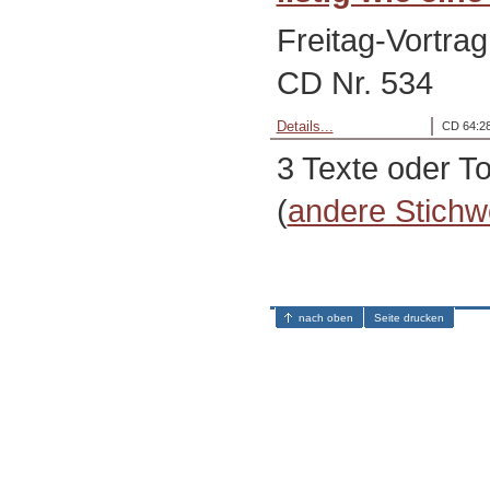
Freitag-Vortrag
CD Nr. 534
Details...
CD 64:28
3 Texte oder T
(
andere Stichw
nach oben
Seite drucken