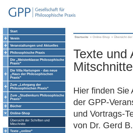
Start
Startseite
»
Online-Shop
»
Übersicht der 
Verein
Veranstaltungen und Aktuelles
Texte und 
Philosophische Praxis
Die „Meisterklasse Philosophische
Mitschnitte
Praxis”
Die Villa Hartungen - das neue
„Haus der Philosophischen
Praxis”
Zum „Lehrgang der
Hier finden Sie
Philosophischen Praxis”
Zum „Studienkurs Philosophische
Praxis”
der GPP-Verans
Bücher
und Vortrags-Te
Online-Shop
Übersicht der Schriften und
von Dr. Gerd B.
Mitschnitte
Texte „online”