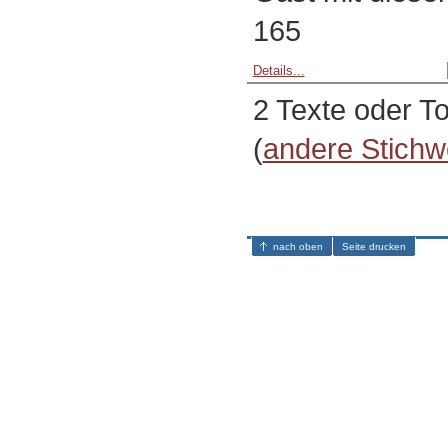
165
Details...
2 Texte oder T
(
andere Stichw
nach oben
Seite drucken