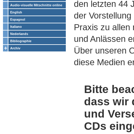
den letzten 44
Audio-visuelle Mitschnitte online
English
der Vorstellung
Espagnol
Praxis zu alle
Italiano
Nederlands
und Anlässen e
Bibliographie
Über unseren O
Archiv
diese Medien er
Bitte bea
dass wir 
und Vers
CDs einge