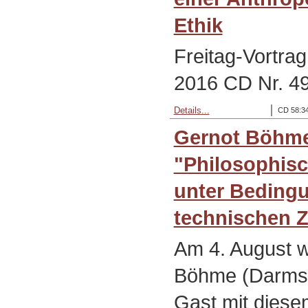
Ethik
Freitag-Vortra
2016 CD Nr. 4
Details...
CD 58:34
Gernot Böhm
"Philosophis
unter Beding
technischen Zi
Am 4. August w
Böhme (Darmst
Gast mit diese