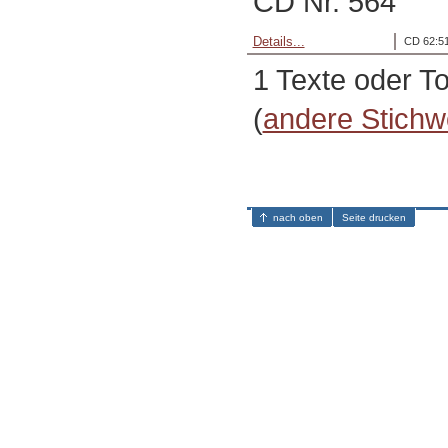
CD Nr. 564
Details...
CD 62:51
1 Texte oder T
(
andere Stichw
nach oben
Seite drucken