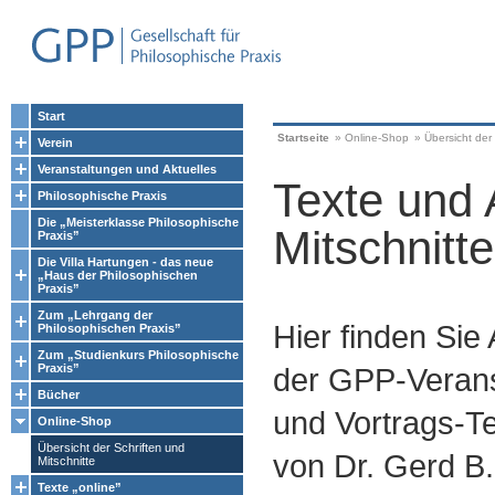
Start
Startseite
»
Online-Shop
»
Übersicht der 
Verein
Veranstaltungen und Aktuelles
Texte und 
Philosophische Praxis
Die „Meisterklasse Philosophische
Mitschnitte
Praxis”
Die Villa Hartungen - das neue
„Haus der Philosophischen
Praxis”
Zum „Lehrgang der
Hier finden Sie
Philosophischen Praxis”
Zum „Studienkurs Philosophische
Praxis”
der GPP-Verans
Bücher
und Vortrags-Te
Online-Shop
Übersicht der Schriften und
von Dr. Gerd B.
Mitschnitte
Texte „online”