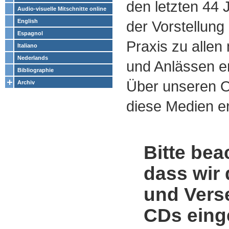
den letzten 44
Audio-visuelle Mitschnitte online
English
der Vorstellung
Espagnol
Praxis zu alle
Italiano
Nederlands
und Anlässen e
Bibliographie
Über unseren O
Archiv
diese Medien er
Bitte bea
dass wir 
und Vers
CDs einge