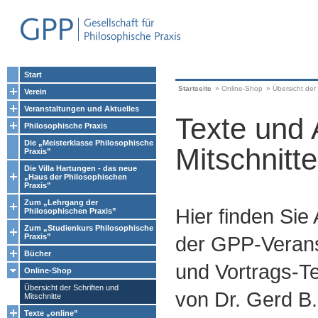
Start
Startseite
»
Online-Shop
»
Übersicht der 
Verein
Veranstaltungen und Aktuelles
Texte und 
Philosophische Praxis
Die „Meisterklasse Philosophische
Mitschnitte
Praxis”
Die Villa Hartungen - das neue
„Haus der Philosophischen
Praxis”
Zum „Lehrgang der
Hier finden Sie
Philosophischen Praxis”
Zum „Studienkurs Philosophische
Praxis”
der GPP-Verans
Bücher
und Vortrags-Te
Online-Shop
Übersicht der Schriften und
von Dr. Gerd B.
Mitschnitte
Texte „online”