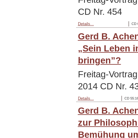
CD Nr. 454
Details...
CD 
Gerd B. Achen
„Sein Leben 
bringen”?
Freitag-Vortra
2014 CD Nr. 4
Details...
CD 55:16
Gerd B. Ache
zur Philosophi
Bemühung u