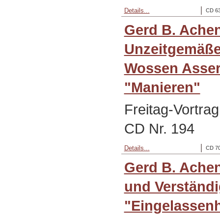
Details...
CD 63
Gerd B. Ache
Unzeitgemäßen
Wossen Asser
"Manieren"
Freitag-Vortra
CD Nr. 194
Details...
CD 70
Gerd B. Achen
und Verständi
"Eingelassenh