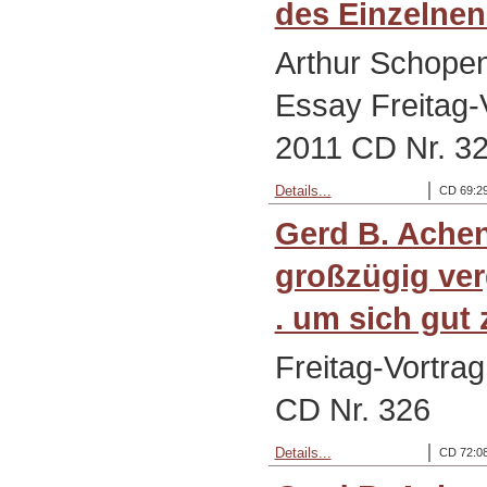
des Einzelnen
Arthur Schope
Essay Freitag-
2011 CD Nr. 3
Details...
CD 69:29
Gerd B. Ache
großzügig ver
. um sich gut 
Freitag-Vortra
CD Nr. 326
Details...
CD 72:08