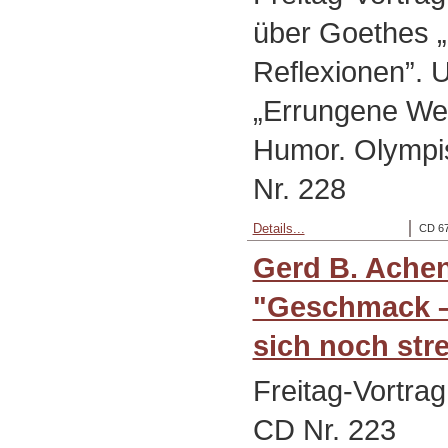
über Goethes 
Reflexionen”. Un
„Errungene Wei
Humor. Olympi
Nr. 228
Details...
CD 67
Gerd B. Ache
"Geschmack –
sich noch stre
Freitag-Vortra
CD Nr. 223