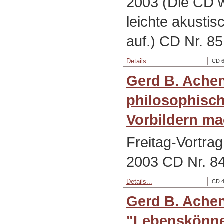
2003 (Die CD w
leichte akusti
auf.) CD Nr. 85
Details...
CD 6
Gerd B. Ache
philosophisch
Vorbildern ma
Freitag-Vortra
2003 CD Nr. 8
Details...
CD 4
Gerd B. Ache
"Lebenskönne