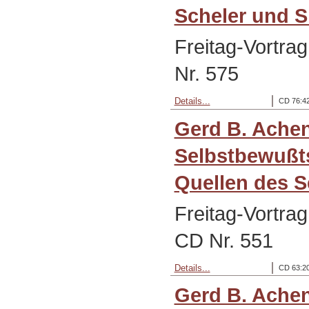
Scheler und Sl
Freitag-Vortra
Nr. 575
Details...
CD 76:42
Gerd B. Ache
Selbstbewußts
Quellen des S
Freitag-Vortra
CD Nr. 551
Details...
CD 63:20
Gerd B. Ache