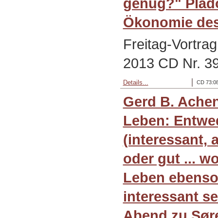
genug?" Plädo
Ökonomie des
Freitag-Vortra
2013 CD Nr. 397
Details...
CD 73:08
Gerd B. Ache
Leben: Entwe
(interessant, 
oder gut ... w
Leben ebenso
interessant se
Abend zu Sør