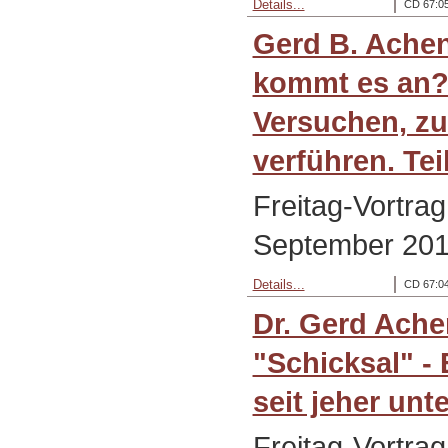
Details...
CD 67:05
Gerd B. Ache
kommt es an?
Versuchen, zu
verführen. Teil
Freitag-Vortra
September 201
Details...
CD 67:04
Dr. Gerd Ach
"Schicksal" -
seit jeher un
Freitag-Vortra