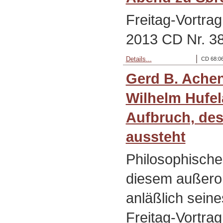
Freitag-Vortra
2013 CD Nr. 3
Details...
CD 68:06
Gerd B. Ache
Wilhelm Hufel
Aufbruch, de
aussteht
Philosophisch
diesem außeror
anläßlich sein
Freitag-Vortra