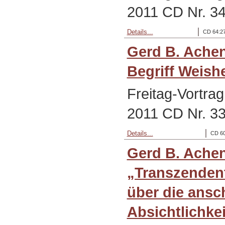
2011 CD Nr. 3
Details...
CD 64:27
Gerd B. Ache
Begriff Weishe
Freitag-Vortra
2011 CD Nr. 3
Details...
CD 60
Gerd B. Ache
„Transzenden
über die ansc
Absichtlichke