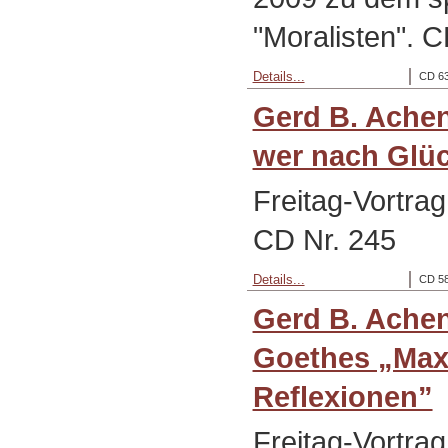
"Moralisten". C
Details...
CD 63
Gerd B. Achen
wer nach Glüc
Freitag-Vortra
CD Nr. 245
Details...
CD 58
Gerd B. Ache
Goethes „Ma
Reflexionen”
Freitag-Vortra