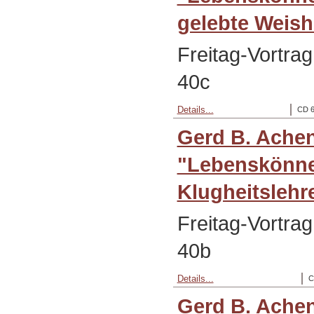
gelebte Weish
Freitag-Vortra
40c
Details...
CD 6
Gerd B. Ache
"Lebenskönne
Klugheitslehr
Freitag-Vortra
40b
Details...
C
Gerd B. Ache