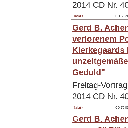
2014 CD Nr. 4
Details...
CD 59:24
Gerd B. Ache
verlorenem Po
Kierkegaards
unzeitgemäße
Geduld"
Freitag-Vortra
2014 CD Nr. 4
Details...
CD 75:01
Gerd B. Achen