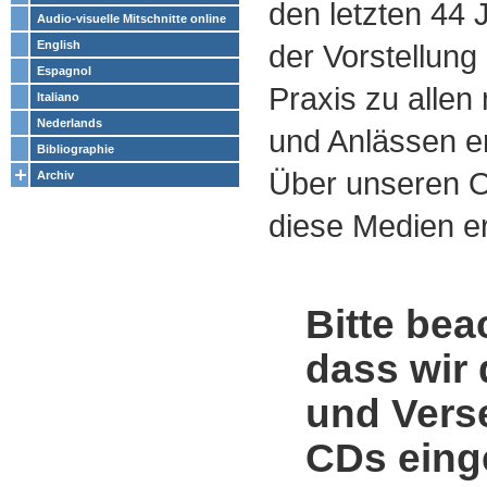
den letzten 44
Audio-visuelle Mitschnitte online
English
der Vorstellung
Espagnol
Praxis zu alle
Italiano
Nederlands
und Anlässen e
Bibliographie
Über unseren O
Archiv
diese Medien er
Bitte bea
dass wir 
und Vers
CDs einge