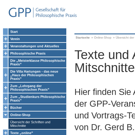
Start
Startseite
»
Online-Shop
»
Übersicht der 
Verein
Veranstaltungen und Aktuelles
Texte und 
Philosophische Praxis
Die „Meisterklasse Philosophische
Mitschnitte
Praxis”
Die Villa Hartungen - das neue
„Haus der Philosophischen
Praxis”
Zum „Lehrgang der
Hier finden Sie
Philosophischen Praxis”
Zum „Studienkurs Philosophische
Praxis”
der GPP-Verans
Bücher
und Vortrags-Te
Online-Shop
Übersicht der Schriften und
von Dr. Gerd B.
Mitschnitte
Texte „online”