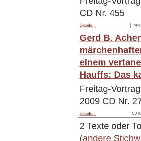
Freitag-Vortra
CD Nr. 455
Details...
74:4
Gerd B. Ache
märchenhafte
einem vertane
Hauffs: Das ka
Freitag-Vortra
2009 CD Nr. 2
Details...
CD 80
2 Texte oder T
(
andere Stichw