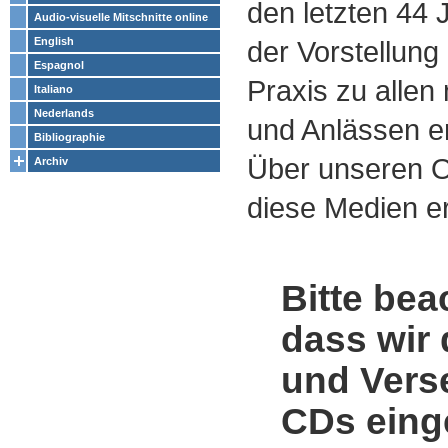
den letzten 44
Audio-visuelle Mitschnitte online
English
der Vorstellung
Espagnol
Praxis zu alle
Italiano
Nederlands
und Anlässen e
Bibliographie
Über unseren O
Archiv
diese Medien er
Bitte bea
dass wir 
und Vers
CDs einge