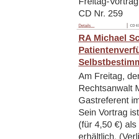
Freitag-Vortra
CD Nr. 259
Details...
CD 67
RA Michael Sc
Patientenverf
Selbstbestim
Am Freitag, de
Rechtsanwalt M
Gastreferent i
Sein Vortrag is
(für 4,50 €) al
erhältlich. (Ver