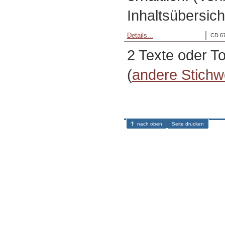
Inhaltsübersich
Details...
CD 67
2 Texte oder T
(
andere Stichw
nach oben
Seite drucken