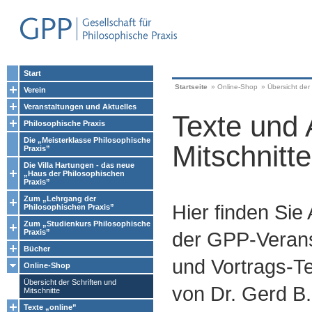
Start
Startseite
»
Online-Shop
»
Übersicht der 
Verein
Veranstaltungen und Aktuelles
Texte und 
Philosophische Praxis
Die „Meisterklasse Philosophische
Mitschnitte
Praxis”
Die Villa Hartungen - das neue
„Haus der Philosophischen
Praxis”
Zum „Lehrgang der
Hier finden Sie
Philosophischen Praxis”
Zum „Studienkurs Philosophische
Praxis”
der GPP-Verans
Bücher
und Vortrags-Te
Online-Shop
Übersicht der Schriften und
von Dr. Gerd B.
Mitschnitte
Texte „online”