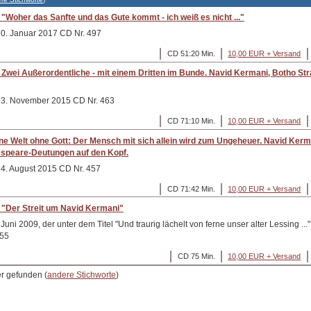
"Woher das Sanfte und das Gute kommt - ich weiß es nicht ..."
20. Januar 2017 CD Nr. 497
CD 51:20 Min.
10,00 EUR + Versand
Zwei Außerordentliche - mit einem Dritten im Bunde. Navid Kermani, Botho Str
 13. November 2015 CD Nr. 463
CD 71:10 Min.
10,00 EUR + Versand
e Welt ohne Gott: Der Mensch mit sich allein wird zum Ungeheuer. Navid Kerman
speare-Deutungen auf den Kopf.
14. August 2015 CD Nr. 457
CD 71:42 Min.
10,00 EUR + Versand
 "Der Streit um Navid Kermani"
 Juni 2009, der unter dem Titel "Und traurig lächelt von ferne unser alter Lessing ..
255
CD 75 Min.
10,00 EUR + Versand
er gefunden (
andere Stichworte
)