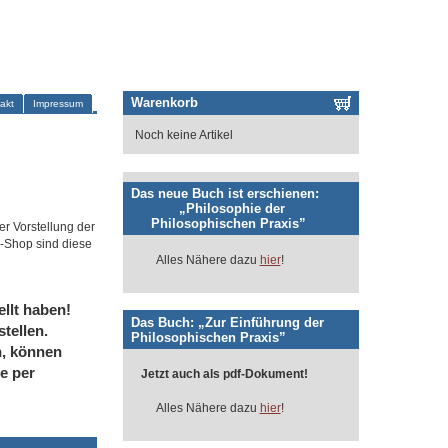
Warenkorb
akt
Impressum
Noch keine Artikel
Das neue Buch ist erschienen:
„Philosophie der
Philosophischen Praxis”
er Vorstellung der
-Shop sind diese
Alles Nähere dazu
hier
!
llt haben!
Das Buch: „Zur Einführung der
tellen.
Philosophischen Praxis”
n, können
e per
Jetzt auch als pdf-Dokument!
Alles Nähere dazu
hier
!