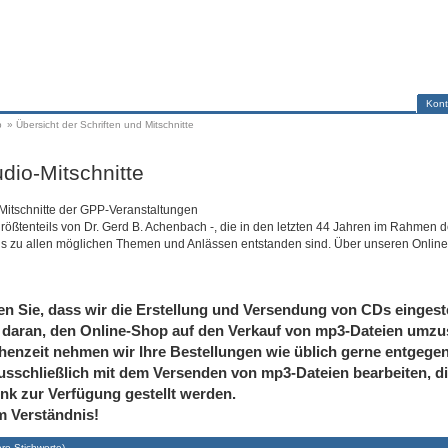
Kont
p
»
Übersicht der Schriften und Mitschnitte
dio-Mitschnitte
-Mitschnitte der GPP-Veranstaltungen
größtenteils von Dr. Gerd B. Achenbach -, die in den letzten 44 Jahren im Rahmen d
is zu allen möglichen Themen und Anlässen entstanden sind. Über unseren Online
en Sie, dass wir die Erstellung und Versendung von CDs eingeste
 daran, den Online-Shop auf den Verkauf von mp3-Dateien umzus
henzeit nehmen wir Ihre Bestellungen wie üblich gerne entgege
usschließlich mit dem Versenden von mp3-Dateien bearbeiten, di
nk zur Verfügung gestellt werden.
m Verständnis!
re Stichworte
)