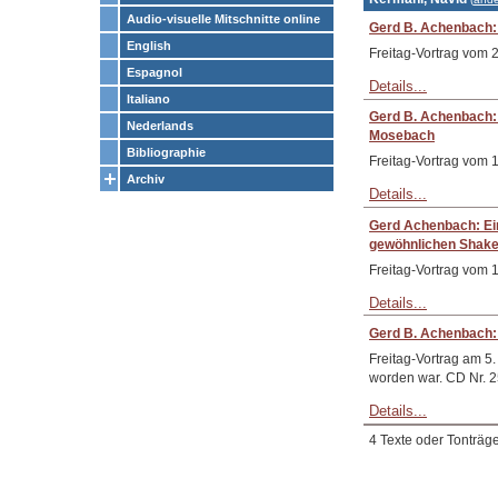
Audio-visuelle Mitschnitte online
Gerd B. Achenbach: 
English
Freitag-Vortrag vom 
Espagnol
Details...
Italiano
Gerd B. Achenbach: 
Nederlands
Mosebach
Bibliographie
Freitag-Vortrag vom
Archiv
Details...
Gerd Achenbach: Ein
gewöhnlichen Shake
Freitag-Vortrag vom 
Details...
Gerd B. Achenbach:
Freitag-Vortrag am 5.
worden war. CD Nr. 
Details...
4 Texte oder Tonträg