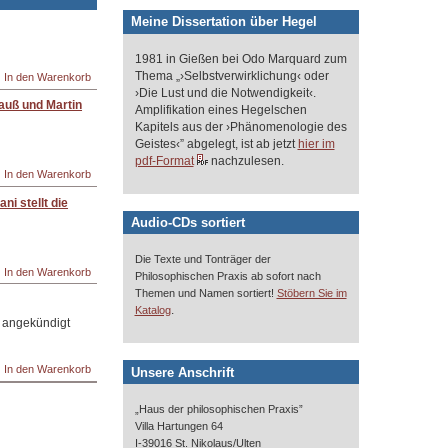
Meine Dissertation über Hegel
1981 in Gießen bei Odo Marquard zum
Thema „›Selbstverwirklichung‹ oder
›Die Lust und die Notwendigkeit‹.
auß und Martin
Amplifikation eines Hegelschen
Kapitels aus der ›Phänomenologie des
Geistes‹” abgelegt, ist ab jetzt
hier im
pdf-Format
nachzulesen.
i stellt die
Audio-CDs sortiert
Die Texte und Tonträger der
Philosophischen Praxis ab sofort nach
Themen und Namen sortiert!
Stöbern Sie im
.
Katalog
." angekündigt
Unsere Anschrift
„Haus der philosophischen Praxis”
Villa Hartungen 64
I-39016 St. Nikolaus/Ulten