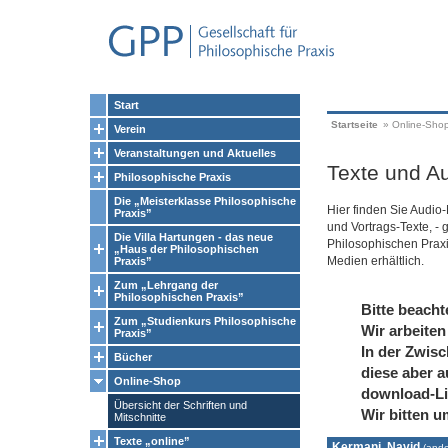
Start
Startseite
»
Online-Sho
Verein
Veranstaltungen und Aktuelles
Texte und Au
Philosophische Praxis
Die „Meisterklasse Philosophische
Hier finden Sie Audio
Praxis”
und Vortrags-Texte, - 
Die Villa Hartungen - das neue
Philosophischen Prax
„Haus der Philosophischen
Medien erhältlich.
Praxis”
Zum „Lehrgang der
Philosophischen Praxis”
Bitte beacht
Zum „Studienkurs Philosophische
Wir arbeiten
Praxis”
In der Zwisc
Bücher
diese aber a
Online-Shop
download-Li
Übersicht der Schriften und
Wir bitten u
Mitschnitte
Texte „online”
Kermani, Navid
(
ande