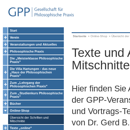
Start
Startseite
»
Online-Shop
»
Übersicht der 
Verein
Veranstaltungen und Aktuelles
Texte und 
Philosophische Praxis
Die „Meisterklasse Philosophische
Mitschnitte
Praxis”
Die Villa Hartungen - das neue
„Haus der Philosophischen
Praxis”
Zum „Lehrgang der
Hier finden Sie
Philosophischen Praxis”
Zum „Studienkurs Philosophische
Praxis”
der GPP-Verans
Bücher
und Vortrags-Te
Online-Shop
Übersicht der Schriften und
von Dr. Gerd B.
Mitschnitte
Texte „online”