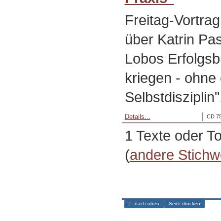
Freitag-Vortra
über Katrin Pa
Lobos Erfolgsb
kriegen - ohne
Selbstdisziplin
Details...
CD 75
1 Texte oder T
(
andere Stichw
nach oben
Seite drucken