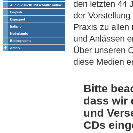
den letzten 44
Audio-visuelle Mitschnitte online
English
der Vorstellung
Espagnol
Praxis zu alle
Italiano
Nederlands
und Anlässen e
Bibliographie
Über unseren O
Archiv
diese Medien er
Bitte bea
dass wir 
und Vers
CDs einge