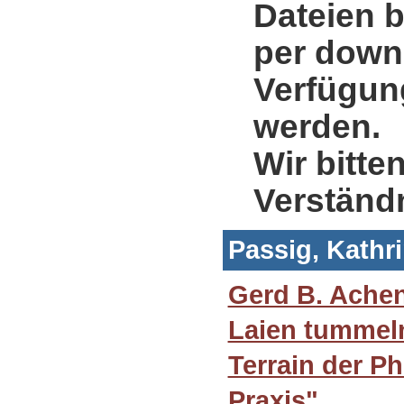
Dateien b
per down
Verfügung
werden.
Wir bitte
Verständ
Passig, Kathr
Gerd B. Ache
Laien tummeln
Terrain der P
Praxis"