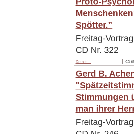
Proto-Psychol
Menschenkenne
Spötter.”
Freitag-Vortra
CD Nr. 322
Details...
CD 63
Gerd B. Ache
"Spätzeitstim
Stimmungen ü
man ihrer Her
Freitag-Vortra
CD Nr. 246