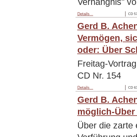
Verhängnis" vo
Details...
CD 57
Gerd B. Ache
Vermögen, si
oder: Über S
Freitag-Vortra
CD Nr. 154
Details...
CD 63
Gerd B. Achen
möglich-Über 
Über die zarte