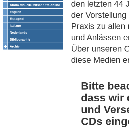
den letzten 44
Audio-visuelle Mitschnitte online
English
der Vorstellung
Espagnol
Praxis zu alle
Italiano
Nederlands
und Anlässen e
Bibliographie
Über unseren O
Archiv
diese Medien er
Bitte bea
dass wir 
und Vers
CDs einge