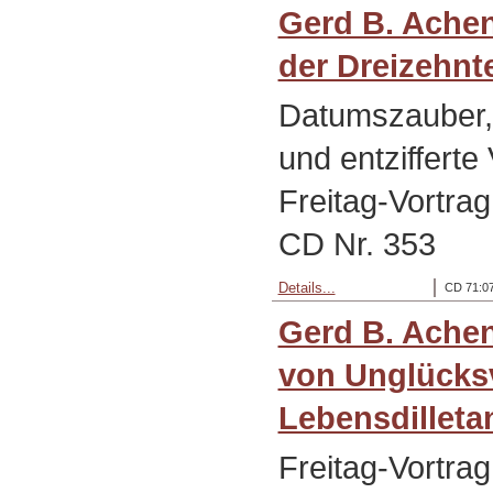
Gerd B. Achen
der Dreizehnte
Datumszauber
und entziffert
Freitag-Vortrag
CD Nr. 353
Details...
CD 71:07
Gerd B. Ache
von Unglücks
Lebensdilletan
Freitag-Vortra