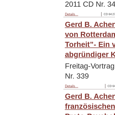
2011 CD Nr. 3
Details...
CD 64:27
Gerd B. Ache
von Rotterda
Torheit”- Ein 
abgründiger K
Freitag-Vortra
Nr. 339
Details...
CD 64
Gerd B. Ache
französischen