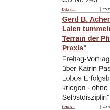
Details...
CD 73
Gerd B. Ache
Laien tummeln
Terrain der P
Praxis"
Freitag-Vortra
über Katrin Pa
Lobos Erfolgsb
kriegen - ohne
Selbstdisziplin
Details...
CD 75