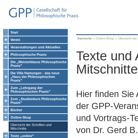
Start
Startseite
»
Online-Shop
»
Übersicht der 
Verein
Veranstaltungen und Aktuelles
Texte und 
Philosophische Praxis
Die „Meisterklasse Philosophische
Mitschnitte
Praxis”
Die Villa Hartungen - das neue
„Haus der Philosophischen
Praxis”
Zum „Lehrgang der
Hier finden Sie
Philosophischen Praxis”
Zum „Studienkurs Philosophische
Praxis”
der GPP-Verans
Bücher
und Vortrags-Te
Online-Shop
Übersicht der Schriften und
von Dr. Gerd B.
Mitschnitte
Texte „online”