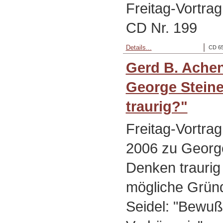
Freitag-Vortra
CD Nr. 199
Details...
CD 65
Gerd B. Ache
George Stein
traurig?"
Freitag-Vortra
2006 zu Georg
Denken traurig
mögliche Gründ
Seidel: "Bewuß